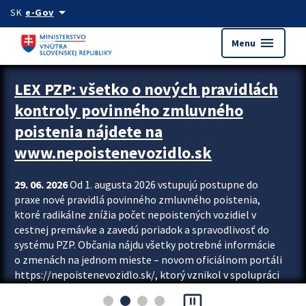
Preskocit na hlavný obsah
arrow_drop_down
SK
e-Gov
menu
Menu
Zastavit automatický posun upútavok
LEX PZP: všetko o nových pravidlách
kontroly povinného zmluvného
poistenia nájdete na
www.nepoistenevozidlo.sk
29. 06. 2026
Od 1. augusta 2026 vstupujú postupne do
praxe nové pravidlá povinného zmluvného poistenia,
ktoré radikálne znížia počet nepoistených vozidiel v
cestnej premávke a zavedú poriadok a spravodlivosť do
systému PZP. Občania nájdu všetky potrebné informácie
o zmenách na jednom mieste – novom oficiálnom portáli
https://nepoistenevozidlo.sk/, ktorý vznikol v spolupráci
Slovenskej kancelárie poisťovateľov (SKP), Slovenskej
pause_presentation
asociácie poisťovní (SLASPO) a Ministerstva vnútra SR.