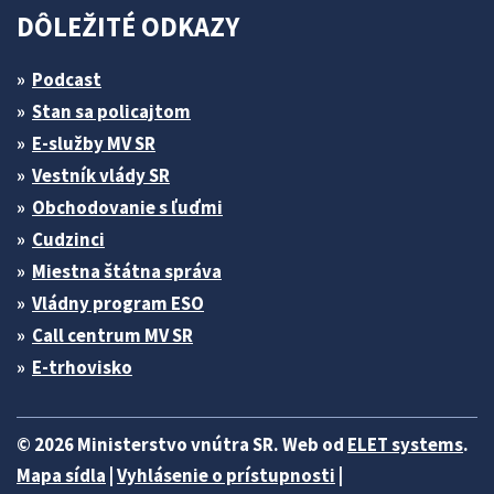
DÔLEŽITÉ ODKAZY
Podcast
Stan sa policajtom
E-služby MV SR
Vestník vlády SR
Obchodovanie s ľuďmi
Cudzinci
Miestna štátna správa
Vládny program ESO
Call centrum MV SR
E-trhovisko
© 2026 Ministerstvo vnútra SR. Web od
ELET systems
.
Mapa sídla
|
Vyhlásenie o prístupnosti
|