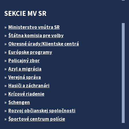
SEKCIE MV SR
Ministerstvo vnútra SR
Štátna komisia pre volby
Okresné úrady/Klientske centrá
Európske programy
Policajný zbor
Azyl a migrácia
Verejná správa
Hasiči a záchranári
Krízové riadenie
Schengen
Rozvoj občianskej spoločnosti
Športové centrum polície