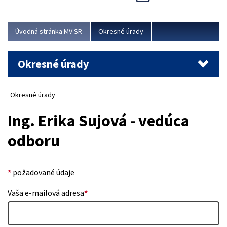
Novinky predstavili na...
Viac
Úvodná stránka MV SR
Okresné úrady
Okresné úrady
Okresné úrady
Ing. Erika Sujová - vedúca
odboru
*
požadované údaje
Vaša e-mailová adresa
*