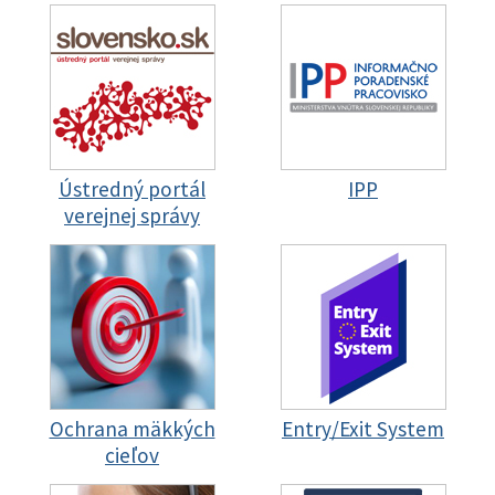
Ústredný portál
IPP
verejnej správy
Ochrana mäkkých
Entry/Exit System
cieľov