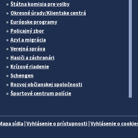
Štátna komisia pre volby
Okresné úrady/Klientske centrá
Európske programy
Policajný zbor
Azyl a migrácia
Verejná správa
Hasiči a záchranári
Krízové riadenie
Schengen
Rozvoj občianskej spoločnosti
Športové centrum polície
Mapa sídla
|
Vyhlásenie o prístupnosti
|
Vyhlásenie o cookies