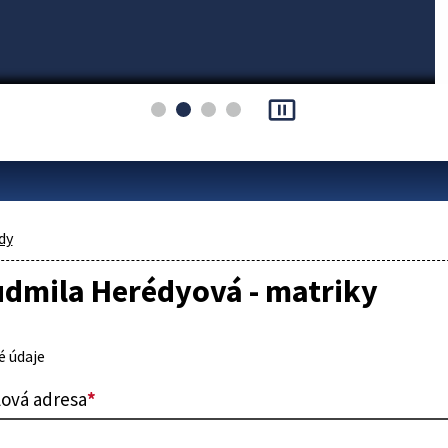
pause_presentation
dy
udmila Herédyová - matriky
 údaje
lová adresa
*