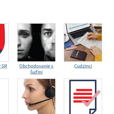
y SR
Obchodovanie s
Cudzinci
ľuďmi