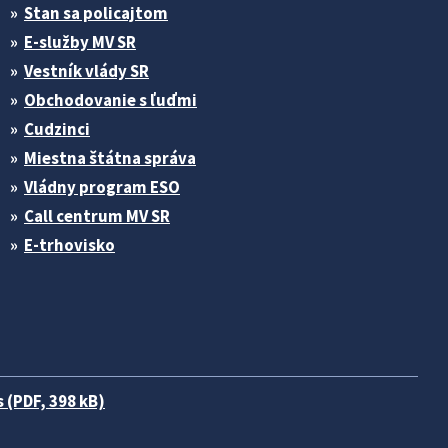
Stan sa policajtom
E-služby MV SR
Vestník vlády SR
Obchodovanie s ľuďmi
Cudzinci
Miestna štátna správa
Vládny program ESO
Call centrum MV SR
E-trhovisko
 (PDF, 398 kB)