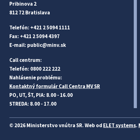
Pribinova 2
812 72 Bratislava
Telefón: +421 2 5094 1111
Fax: +421 2 5094 4397
E-mail:
public@minv
.sk
Call centrum:
Telefón: 0800 222 222
Nahlásenie problému:
Kontaktný formulár Call Centra MV SR
PO, UT, ŠT, PIA: 8.00 - 16.00
STREDA: 8.00 - 17.00
© 2026 Ministerstvo vnútra SR. Web od
ELET systems
.