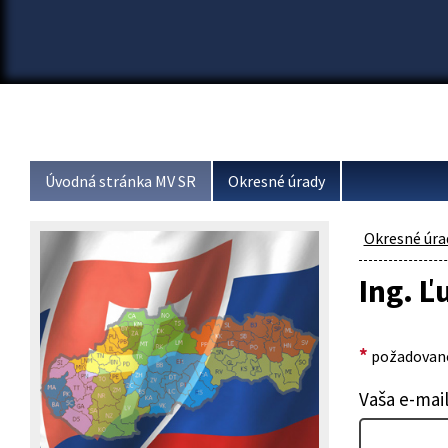
Úvodná stránka MV SR
Okresné úrady
Okresné úra
Ing. Ľ
*
požadované
Vaša e-mai