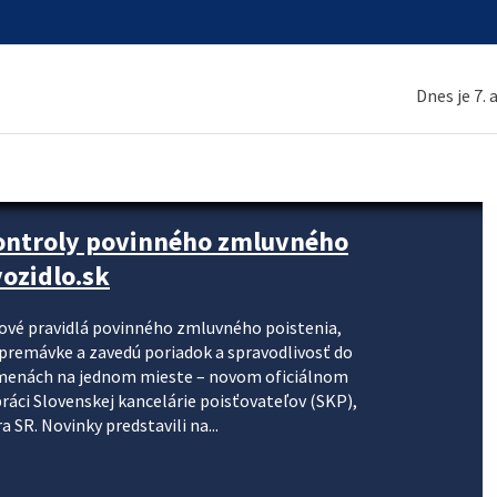
Dnes je 7.
kontroly povinného zmluvného
ozidlo.sk
nové pravidlá povinného zmluvného poistenia,
j premávke a zavedú poriadok a spravodlivosť do
zmenách na jednom mieste – novom oficiálnom
práci Slovenskej kancelárie poisťovateľov (SKP),
 SR. Novinky predstavili na...