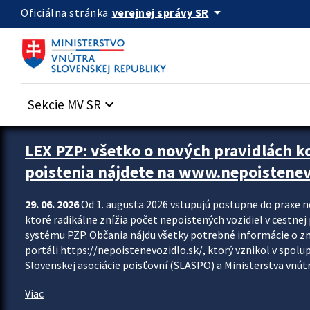
Preskocit na hlavný obsah
arrow_drop_down
verejnej správy SR
Oficiálna stránka
Sekcie MV SR
keyboard_arrow_down
Zastavit automatický posun upútavok
LEX PZP: všetko o nových pravidlách 
poistenia nájdete na www.nepoistenev
29. 06. 2026
Od 1. augusta 2026 vstupujú postupne do praxe 
ktoré radikálne znížia počet nepoistených vozidiel v cestne
systému PZP. Občania nájdu všetky potrebné informácie o 
portáli https://nepoistenevozidlo.sk/, ktorý vznikol v spolu
Slovenskej asociácie poisťovní (SLASPO) a Ministerstva vnútra
Viac