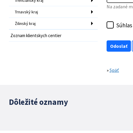
Trenčiansky kraj
Na zadané mo
Trnavský kraj
Žilinský kraj
Súhlas
Zoznam klientskych centier
»
Späť
Dôležité oznamy