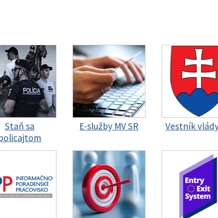
Staň sa
E-služby MV SR
Vestník vlád
policajtom