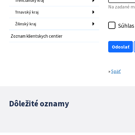
Trenčiansky kraj
Na zadané mo
Trnavský kraj
Žilinský kraj
Súhlas
Zoznam klientskych centier
»
Späť
Dôležité oznamy