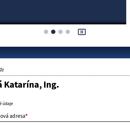
pause_presentation
dy
 Katarína, Ing.
 údaje
lová adresa
*