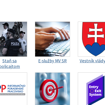
Staň sa
E-služby MV SR
Vestník vlád
policajtom