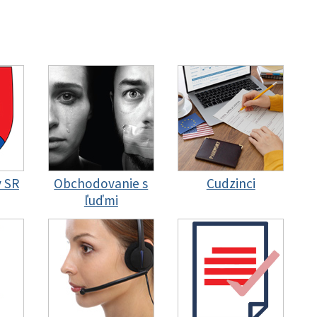
y SR
Obchodovanie s
Cudzinci
ľuďmi