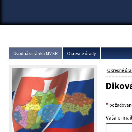
Úvodná stránka MV SR
Okresné úrady
Okresné úra
Diková
*
požadované
Vaša e-mai