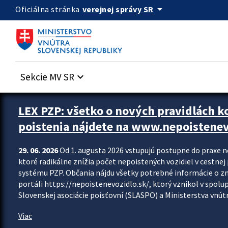
Preskocit na hlavný obsah
arrow_drop_down
verejnej správy SR
Oficiálna stránka
Sekcie MV SR
keyboard_arrow_down
Zastavit automatický posun upútavok
LEX PZP: všetko o nových pravidlách 
poistenia nájdete na www.nepoistenev
29. 06. 2026
Od 1. augusta 2026 vstupujú postupne do praxe 
ktoré radikálne znížia počet nepoistených vozidiel v cestne
systému PZP. Občania nájdu všetky potrebné informácie o 
portáli https://nepoistenevozidlo.sk/, ktorý vznikol v spolu
Slovenskej asociácie poisťovní (SLASPO) a Ministerstva vnútra
Viac