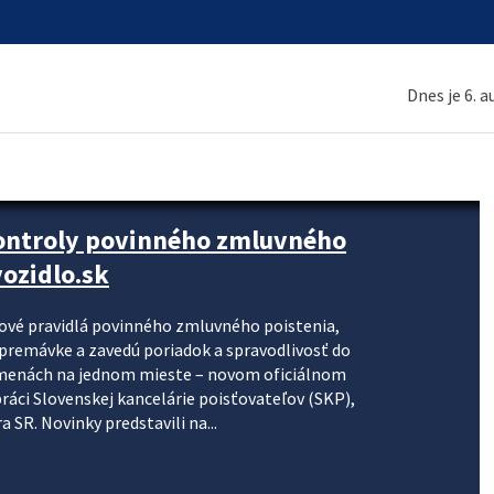
Dnes je 6. 
kontroly povinného zmluvného
ozidlo.sk
nové pravidlá povinného zmluvného poistenia,
j premávke a zavedú poriadok a spravodlivosť do
zmenách na jednom mieste – novom oficiálnom
práci Slovenskej kancelárie poisťovateľov (SKP),
 SR. Novinky predstavili na...