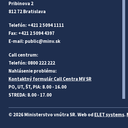
Pribinova 2
812 72 Bratislava
Telefón: +421 2 5094 1111
Fax: +421 2 5094 4397
E-mail:
public@minv
.sk
Call centrum:
Telefón: 0800 222 222
Nahlásenie problému:
Kontaktný formulár Call Centra MV SR
PO, UT, ŠT, PIA: 8.00 - 16.00
STREDA: 8.00 - 17.00
© 2026 Ministerstvo vnútra SR. Web od
ELET systems
.