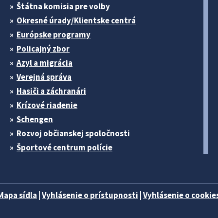
Štátna komisia pre volby
Okresné úrady/Klientske centrá
Európske programy
Policajný zbor
Azyl a migrácia
Verejná správa
Hasiči a záchranári
Krízové riadenie
Schengen
Rozvoj občianskej spoločnosti
Športové centrum polície
Mapa sídla
|
Vyhlásenie o prístupnosti
|
Vyhlásenie o cookies