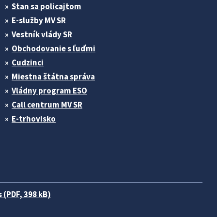
Stan sa policajtom
E-služby MV SR
Vestník vlády SR
Obchodovanie s ľuďmi
Cudzinci
Miestna štátna správa
Vládny program ESO
Call centrum MV SR
E-trhovisko
 (PDF, 398 kB)