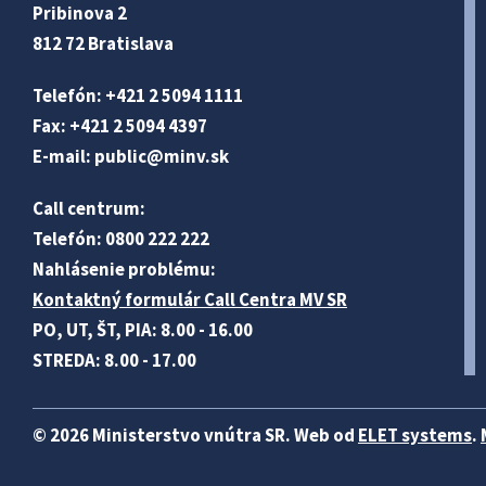
Pribinova 2
812 72 Bratislava
Telefón: +421 2 5094 1111
Fax: +421 2 5094 4397
E-mail:
public@minv
.sk
Call centrum:
Telefón: 0800 222 222
Nahlásenie problému:
Kontaktný formulár Call Centra MV SR
PO, UT, ŠT, PIA: 8.00 - 16.00
STREDA: 8.00 - 17.00
© 2026 Ministerstvo vnútra SR. Web od
ELET systems
.