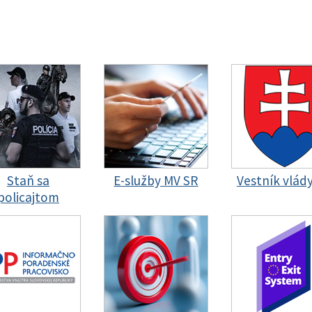
Staň sa
E-služby MV SR
Vestník vlád
policajtom