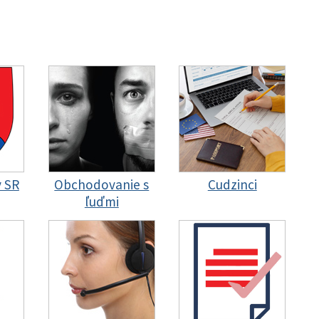
y SR
Obchodovanie s
Cudzinci
ľuďmi