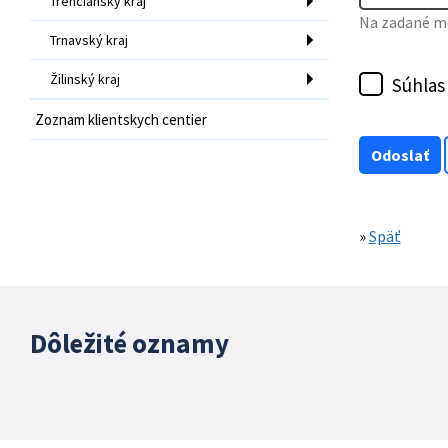
Trenčiansky kraj
Na zadané mo
Trnavský kraj
Žilinský kraj
Súhlas
Zoznam klientskych centier
»
Späť
Dôležité oznamy