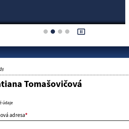
pause_presentation
dy
Tatiana Tomašovičová
 údaje
lová adresa
*