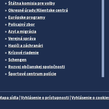
Štátna komisia pre volby
Okresné úrady/Klientske centrá
Európske programy
Policajný zbor
Azyl a migrácia
Verejná správa
Hasiči a záchranári
Krízové riadenie
Schengen
Rozvoj občianskej spoločnosti
Športové centrum polície
Mapa sídla
|
Vyhlásenie o prístupnosti
|
Vyhlásenie o cookies