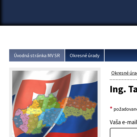
Úvodná stránka MV SR
Okresné úrady
Okresné úra
Ing. 
*
požadované
Vaša e-mai