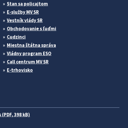
Stan sa policajtom
E-služby MV SR
Vestník vlády SR
Obchodovanie s ľuďmi
Cudzinci
Miestna štátna správa
Vládny program ESO
Call centrum MV SR
E-trhovisko
 (PDF, 398 kB)