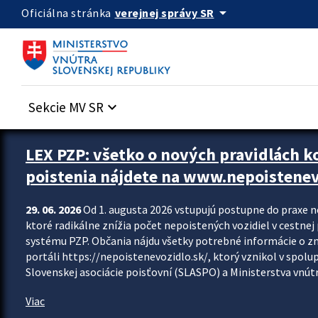
Preskocit na hlavný obsah
arrow_drop_down
verejnej správy SR
Oficiálna stránka
Sekcie MV SR
keyboard_arrow_down
Zastavit automatický posun upútavok
LEX PZP: všetko o nových pravidlách 
poistenia nájdete na www.nepoistenev
29. 06. 2026
Od 1. augusta 2026 vstupujú postupne do praxe 
ktoré radikálne znížia počet nepoistených vozidiel v cestne
systému PZP. Občania nájdu všetky potrebné informácie o 
portáli https://nepoistenevozidlo.sk/, ktorý vznikol v spolu
Slovenskej asociácie poisťovní (SLASPO) a Ministerstva vnútra
Viac