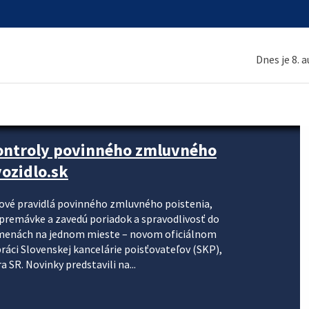
Dnes je 8. 
kontroly povinného zmluvného
ozidlo.sk
nové pravidlá povinného zmluvného poistenia,
j premávke a zavedú poriadok a spravodlivosť do
zmenách na jednom mieste – novom oficiálnom
práci Slovenskej kancelárie poisťovateľov (SKP),
 SR. Novinky predstavili na...