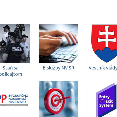
Staň sa
E-služby MV SR
Vestník vlád
policajtom