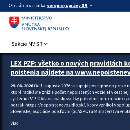
Preskocit na hlavný obsah
arrow_drop_down
verejnej správy SR
Oficiálna stránka
Sekcie MV SR
keyboard_arrow_down
Zastavit automatický posun upútavok
LEX PZP: všetko o nových pravidlách 
poistenia nájdete na www.nepoistenev
29. 06. 2026
Od 1. augusta 2026 vstupujú postupne do praxe 
ktoré radikálne znížia počet nepoistených vozidiel v cestne
systému PZP. Občania nájdu všetky potrebné informácie o 
portáli https://nepoistenevozidlo.sk/, ktorý vznikol v spolu
Slovenskej asociácie poisťovní (SLASPO) a Ministerstva vnútra
Viac