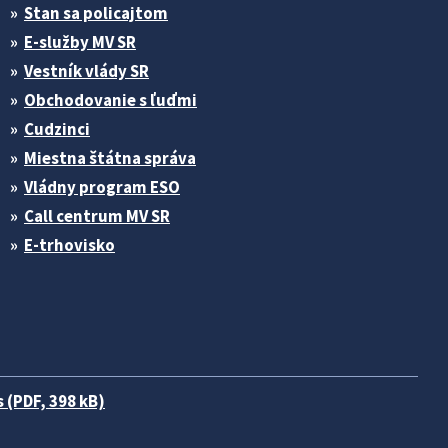
Stan sa policajtom
E-služby MV SR
Vestník vlády SR
Obchodovanie s ľuďmi
Cudzinci
Miestna štátna správa
Vládny program ESO
Call centrum MV SR
E-trhovisko
 (PDF, 398 kB)