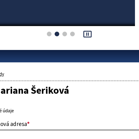
pause_presentation
dy
ariana Šeriková
 údaje
lová adresa
*