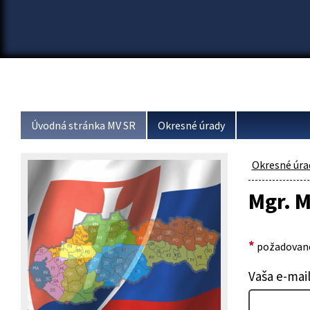
Úvodná stránka MV SR
Okresné úrady
Okresné úra
Mgr. M
*
požadované
Vaša e-mai