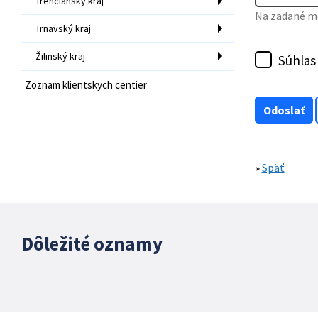
Trenčiansky kraj
Na zadané mo
Trnavský kraj
Žilinský kraj
Súhlas
Zoznam klientskych centier
»
Späť
Dôležité oznamy