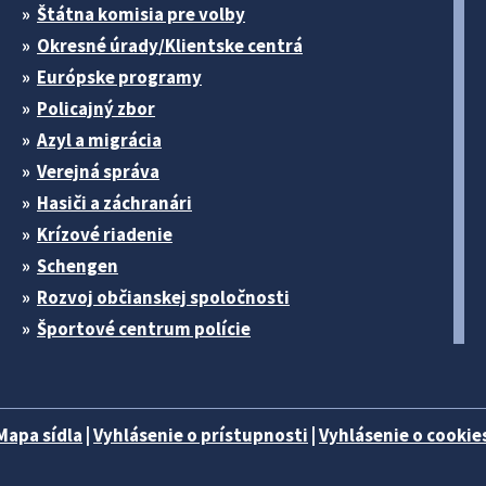
Štátna komisia pre volby
Okresné úrady/Klientske centrá
Európske programy
Policajný zbor
Azyl a migrácia
Verejná správa
Hasiči a záchranári
Krízové riadenie
Schengen
Rozvoj občianskej spoločnosti
Športové centrum polície
Mapa sídla
|
Vyhlásenie o prístupnosti
|
Vyhlásenie o cookies