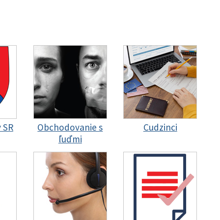
y SR
Obchodovanie s
Cudzinci
ľuďmi