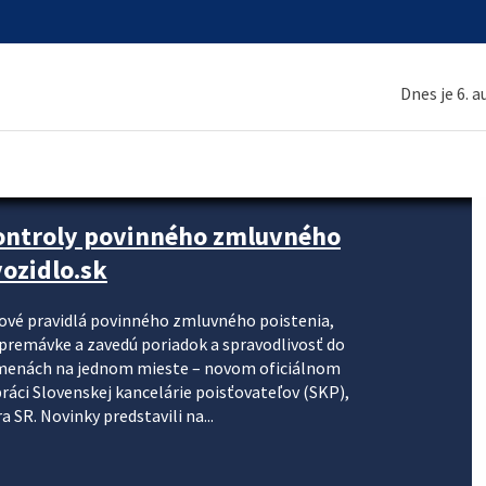
Dnes je 6. 
kontroly povinného zmluvného
ozidlo.sk
nové pravidlá povinného zmluvného poistenia,
j premávke a zavedú poriadok a spravodlivosť do
zmenách na jednom mieste – novom oficiálnom
práci Slovenskej kancelárie poisťovateľov (SKP),
 SR. Novinky predstavili na...