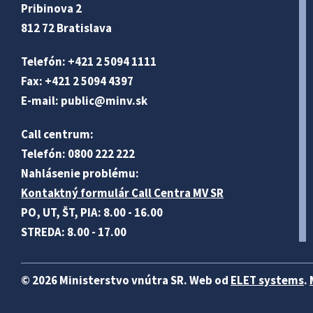
Pribinova 2
812 72 Bratislava
Telefón: +421 2 5094 1111
Fax: +421 2 5094 4397
E-mail:
public@minv
.sk
Call centrum:
Telefón: 0800 222 222
Nahlásenie problému:
Kontaktný formulár Call Centra MV SR
PO, UT, ŠT, PIA: 8.00 - 16.00
STREDA: 8.00 - 17.00
© 2026 Ministerstvo vnútra SR. Web od
ELET systems
.