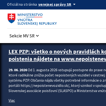
Preskocit na hlavný obsah
arrow_drop_down
verejnej správy SR
Oficiálna stránka
Sekcie MV SR
keyboard_arrow_down
Zastavit automatický posun upútavok
LEX PZP: všetko o nových pravidlách 
poistenia nájdete na www.nepoistenev
29. 06. 2026
Od 1. augusta 2026 vstupujú postupne do praxe 
ktoré radikálne znížia počet nepoistených vozidiel v cestne
systému PZP. Občania nájdu všetky potrebné informácie o 
portáli https://nepoistenevozidlo.sk/, ktorý vznikol v spolu
Slovenskej asociácie poisťovní (SLASPO) a Ministerstva vnútra
Viac