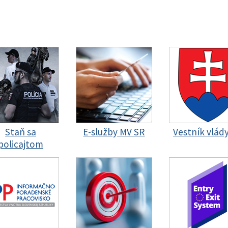
Staň sa
E-služby MV SR
Vestník vlád
policajtom