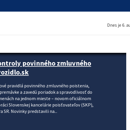
Dnes je 6. 
kontroly povinného zmluvného
ozidlo.sk
nové pravidlá povinného zmluvného poistenia,
j premávke a zavedú poriadok a spravodlivosť do
zmenách na jednom mieste – novom oficiálnom
práci Slovenskej kancelárie poisťovateľov (SKP),
 SR. Novinky predstavili na...