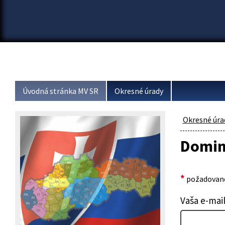
Úvodná stránka MV SR
Okresné úrady
Okresné úra
Domin
*
požadované
Vaša e-mai