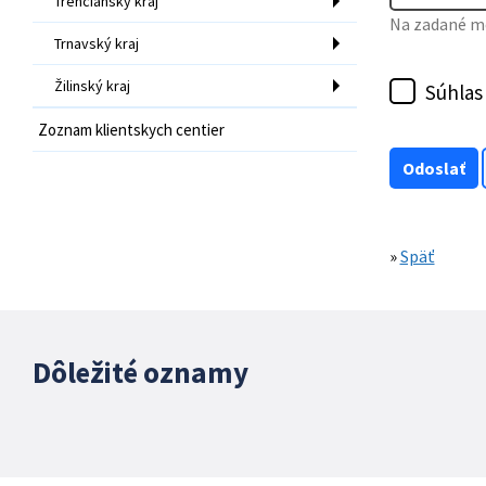
Trenčiansky kraj
Na zadané mo
Trnavský kraj
Žilinský kraj
Súhlas
Zoznam klientskych centier
»
Späť
Dôležité oznamy