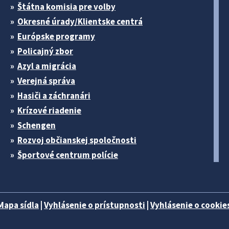
Štátna komisia pre volby
Okresné úrady/Klientske centrá
Európske programy
Policajný zbor
Azyl a migrácia
Verejná správa
Hasiči a záchranári
Krízové riadenie
Schengen
Rozvoj občianskej spoločnosti
Športové centrum polície
Mapa sídla
|
Vyhlásenie o prístupnosti
|
Vyhlásenie o cookies