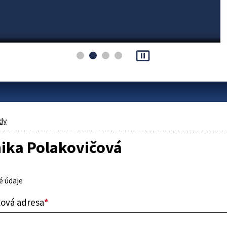
pause_presentation
dy
ika Polakovičová
 údaje
lová adresa
*