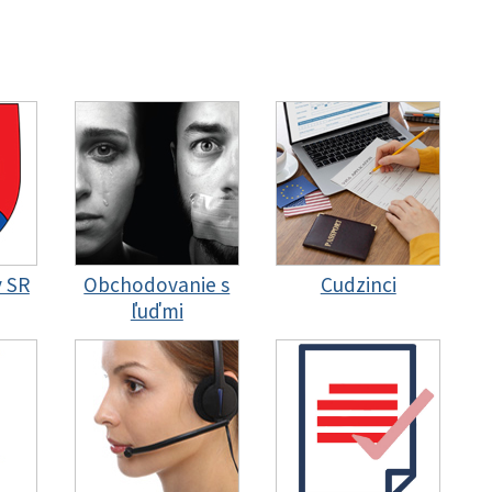
y SR
Obchodovanie s
Cudzinci
ľuďmi