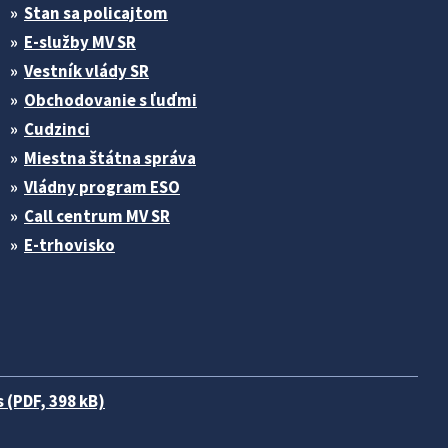
Stan sa policajtom
E-služby MV SR
Vestník vlády SR
Obchodovanie s ľuďmi
Cudzinci
Miestna štátna správa
Vládny program ESO
Call centrum MV SR
E-trhovisko
 (PDF, 398 kB)