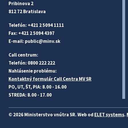
Pribinova 2
812 72 Bratislava
Telefón: +421 2 5094 1111
Fax: +421 2 5094 4397
E-mail:
public@minv
.sk
Call centrum:
Telefón: 0800 222 222
Nahlásenie problému:
Kontaktný formulár Call Centra MV SR
PO, UT, ŠT, PIA: 8.00 - 16.00
STREDA: 8.00 - 17.00
© 2026 Ministerstvo vnútra SR. Web od
ELET systems
.