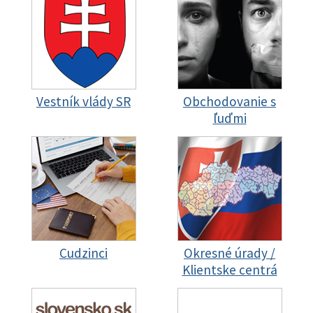
Vestník vlády SR
Obchodovanie s
ľuďmi
Cudzinci
Okresné úrady /
Klientske centrá