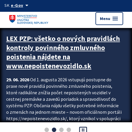
Preskocit na hlavný obsah
arrow_drop_down
SK
e-Gov
menu
Menu
Zastavit automatický posun upútavok
LEX PZP: všetko o nových pravidlách
kontroly povinného zmluvného
poistenia nájdete na
www.nepoistenevozidlo.sk
29. 06. 2026
Od 1. augusta 2026 vstupujú postupne do
praxe nové pravidlá povinného zmluvného poistenia,
ktoré radikálne znížia počet nepoistených vozidiel v
cestnej premávke a zavedú poriadok a spravodlivosť do
systému PZP. Občania nájdu všetky potrebné informácie
o zmenách na jednom mieste – novom oficiálnom portáli
https://nepoistenevozidlo.sk/, ktorý vznikol v spolupráci
Slovenskej kancelárie poisťovateľov (SKP), Slovenskej
pause_presentation
asociácie poisťovní (SLASPO) a Ministerstva vnútra SR.