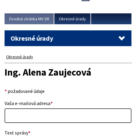
Novinky predstavili na...
Viac
Úvodná stránka MV SR
Okresné úrady
Okresné úrady
Okresné úrady
Ing. Alena Zaujecová
*
požadované údaje
Vaša e-mailová adresa
*
Text správy
*