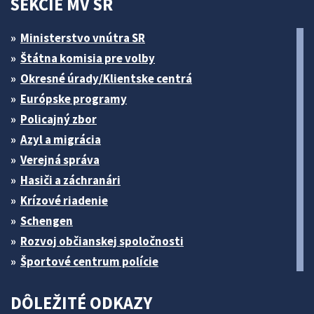
SEKCIE MV SR
Ministerstvo vnútra SR
Štátna komisia pre volby
Okresné úrady/Klientske centrá
Európske programy
Policajný zbor
Azyl a migrácia
Verejná správa
Hasiči a záchranári
Krízové riadenie
Schengen
Rozvoj občianskej spoločnosti
Športové centrum polície
DÔLEŽITÉ ODKAZY