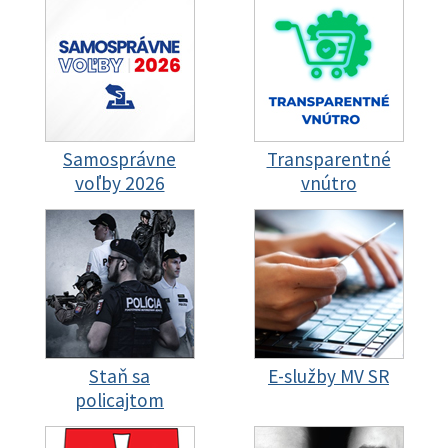
Samosprávne
Transparentné
voľby 2026
vnútro
Staň sa
E-služby MV SR
policajtom