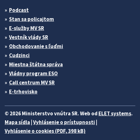
Podcast
Stan sa policajtom
E-služby MV SR
Vestník vlády SR
Obchodovanie s ľuďmi
Cudzinci
Miestna štátna správa
Vládny program ESO
Call centrum MV SR
E-trhovisko
© 2026 Ministerstvo vnútra SR. Web od
ELET systems
.
Mapa sídla
|
Vyhlásenie o prístupnosti
|
Vyhlásenie o cookies (PDF, 398 kB)