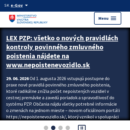
Preskocit na hlavný obsah
arrow_drop_down
SK
e-Gov
menu
Menu
Zastavit automatický posun upútavok
LEX PZP: všetko o nových pravidlách
kontroly povinného zmluvného
poistenia nájdete na
www.nepoistenevozidlo.sk
29. 06. 2026
Od 1. augusta 2026 vstupujú postupne do
praxe nové pravidlá povinného zmluvného poistenia,
ktoré radikálne znížia počet nepoistených vozidiel v
cestnej premávke a zavedú poriadok a spravodlivosť do
systému PZP. Občania nájdu všetky potrebné informácie
o zmenách na jednom mieste – novom oficiálnom portáli
https://nepoistenevozidlo.sk/, ktorý vznikol v spolupráci
Slovenskej kancelárie poisťovateľov (SKP), Slovenskej
pause_presentation
asociácie poisťovní (SLASPO) a Ministerstva vnútra SR.