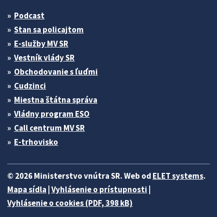
Podcast
Stan sa policajtom
E-služby MV SR
Vestník vlády SR
Obchodovanie s ľuďmi
Cudzinci
Miestna štátna správa
Vládny program ESO
Call centrum MV SR
E-trhovisko
© 2026 Ministerstvo vnútra SR. Web od
ELET systems
.
Mapa sídla
|
Vyhlásenie o prístupnosti
|
Vyhlásenie o cookies (PDF, 398 kB)