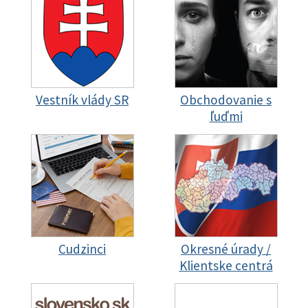
Vestník vlády SR
Obchodovanie s
ľuďmi
Cudzinci
Okresné úrady /
Klientske centrá