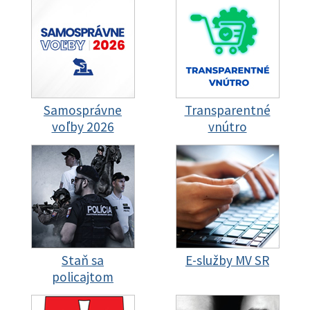
Samosprávne
Transparentné
voľby 2026
vnútro
Staň sa
E-služby MV SR
policajtom