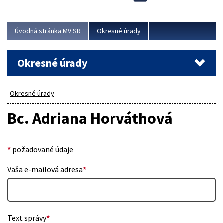
Novinky predstavili na...
Viac
Úvodná stránka MV SR
Okresné úrady
Okresné úrady
Okresné úrady
Bc. Adriana Horváthová
*
požadované údaje
Vaša e-mailová adresa
*
Text správy
*