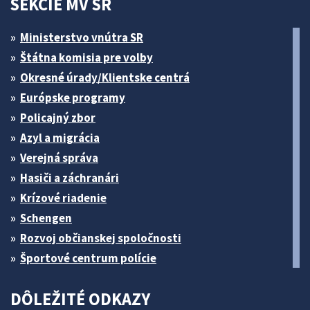
SEKCIE MV SR
Ministerstvo vnútra SR
Štátna komisia pre volby
Okresné úrady/Klientske centrá
Európske programy
Policajný zbor
Azyl a migrácia
Verejná správa
Hasiči a záchranári
Krízové riadenie
Schengen
Rozvoj občianskej spoločnosti
Športové centrum polície
DÔLEŽITÉ ODKAZY