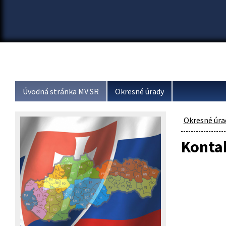
Úvodná stránka MV SR
Okresné úrady
Okresné úra
Konta