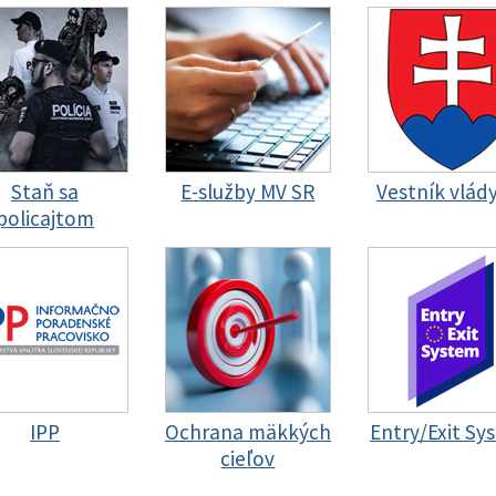
Staň sa
E-služby MV SR
Vestník vlád
policajtom
IPP
Ochrana mäkkých
Entry/Exit Sy
cieľov