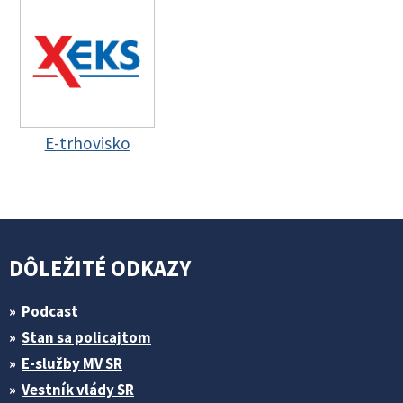
E-trhovisko
DÔLEŽITÉ ODKAZY
Podcast
Stan sa policajtom
E-služby MV SR
Vestník vlády SR