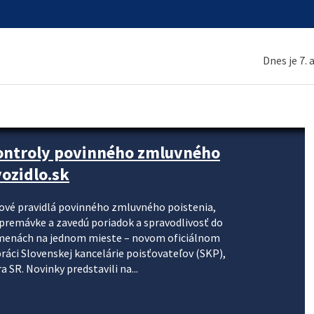
Dnes je 7.
kontroly povinného zmluvného
ozidlo.sk
nové pravidlá povinného zmluvného poistenia,
j premávke a zavedú poriadok a spravodlivosť do
zmenách na jednom mieste – novom oficiálnom
práci Slovenskej kancelárie poisťovateľov (SKP),
 SR. Novinky predstavili na...