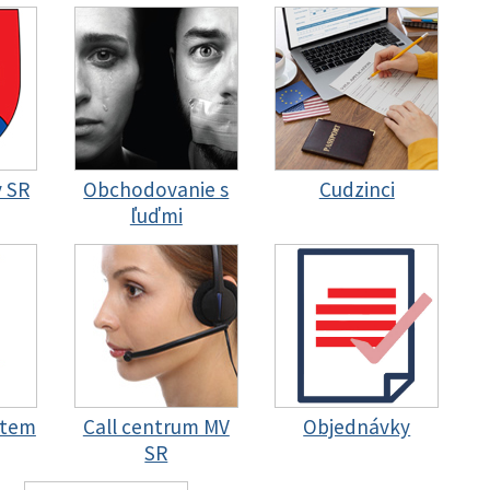
y SR
Obchodovanie s
Cudzinci
ľuďmi
stem
Call centrum MV
Objednávky
SR