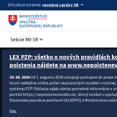
Preskocit na hlavný obsah
arrow_drop_down
verejnej správy SR
Oficiálna stránka
Sekcie MV SR
keyboard_arrow_down
Zastavit automatický posun upútavok
LEX PZP: všetko o nových pravidlách 
poistenia nájdete na www.nepoistenev
29. 06. 2026
Od 1. augusta 2026 vstupujú postupne do praxe 
ktoré radikálne znížia počet nepoistených vozidiel v cestne
systému PZP. Občania nájdu všetky potrebné informácie o 
portáli https://nepoistenevozidlo.sk/, ktorý vznikol v spolu
Slovenskej asociácie poisťovní (SLASPO) a Ministerstva vnútra
Viac