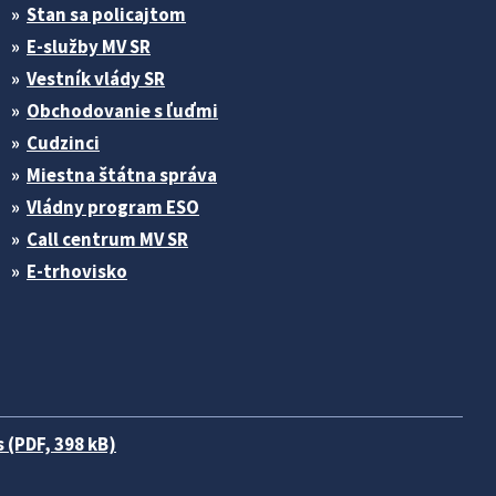
Stan sa policajtom
E-služby MV SR
Vestník vlády SR
Obchodovanie s ľuďmi
Cudzinci
Miestna štátna správa
Vládny program ESO
Call centrum MV SR
E-trhovisko
 (PDF, 398 kB)