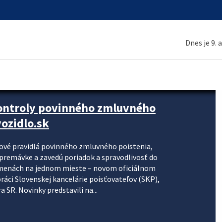
Dnes je 9. 
kontroly povinného zmluvného
ozidlo.sk
nové pravidlá povinného zmluvného poistenia,
j premávke a zavedú poriadok a spravodlivosť do
zmenách na jednom mieste – novom oficiálnom
práci Slovenskej kancelárie poisťovateľov (SKP),
 SR. Novinky predstavili na...