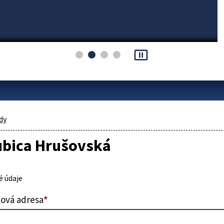
pause_presentation
dy
ubica Hrušovská
 údaje
lová adresa
*