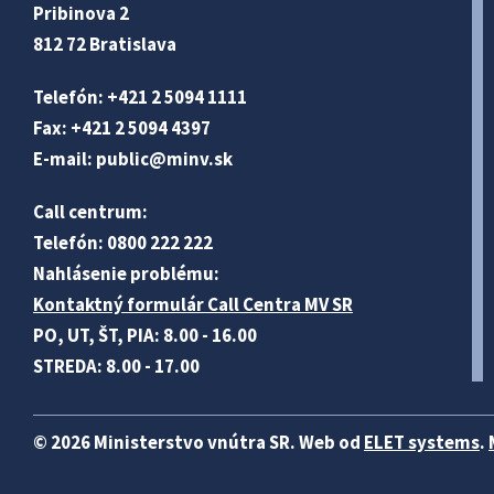
Pribinova 2
812 72 Bratislava
Telefón: +421 2 5094 1111
Fax: +421 2 5094 4397
E-mail:
public@minv
.sk
Call centrum:
Telefón: 0800 222 222
Nahlásenie problému:
Kontaktný formulár Call Centra MV SR
PO, UT, ŠT, PIA: 8.00 - 16.00
STREDA: 8.00 - 17.00
© 2026 Ministerstvo vnútra SR. Web od
ELET systems
.