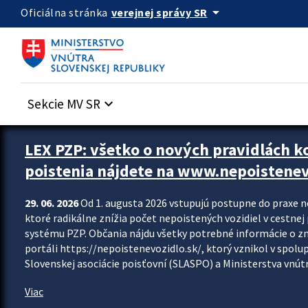
Preskocit na hlavný obsah
arrow_drop_down
verejnej správy SR
Oficiálna stránka
Sekcie MV SR
keyboard_arrow_down
Zastavit automatický posun upútavok
LEX PZP: všetko o nových pravidlách 
poistenia nájdete na www.nepoistenev
29. 06. 2026
Od 1. augusta 2026 vstupujú postupne do praxe 
ktoré radikálne znížia počet nepoistených vozidiel v cestne
systému PZP. Občania nájdu všetky potrebné informácie o 
portáli https://nepoistenevozidlo.sk/, ktorý vznikol v spolu
Slovenskej asociácie poisťovní (SLASPO) a Ministerstva vnútra
Viac