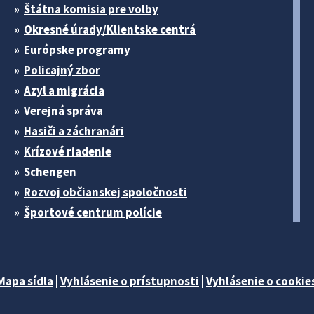
Štátna komisia pre volby
Okresné úrady/Klientske centrá
Európske programy
Policajný zbor
Azyl a migrácia
Verejná správa
Hasiči a záchranári
Krízové riadenie
Schengen
Rozvoj občianskej spoločnosti
Športové centrum polície
Mapa sídla
|
Vyhlásenie o prístupnosti
|
Vyhlásenie o cookies