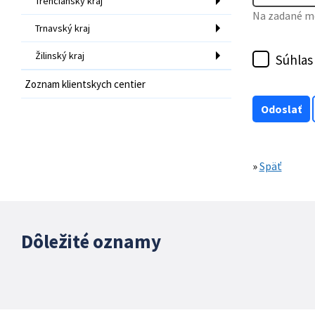
Trenčiansky kraj
Na zadané mo
Trnavský kraj
Žilinský kraj
Súhlas
Zoznam klientskych centier
»
Späť
Dôležité oznamy