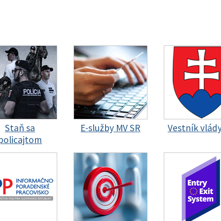
Staň sa
E-služby MV SR
Vestník vlád
policajtom