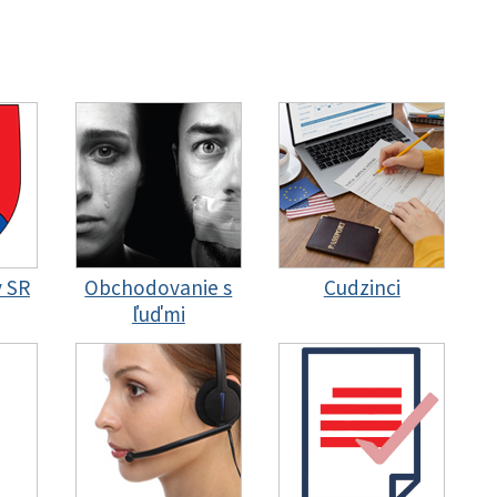
y SR
Obchodovanie s
Cudzinci
ľuďmi