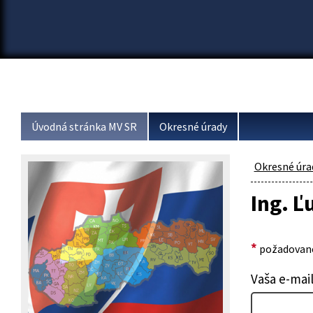
Úvodná stránka MV SR
Okresné úrady
Okresné úra
Ing. Ľ
*
požadované
Vaša e-mai