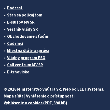
Podcast
Stan sa policajtom
E-služby MV SR
Vestník vlády SR
Obchodovanie s ľuďmi
Cudzinci
Miestna štátna správa
Vládny program ESO
Call centrum MV SR
E-trhovisko
© 2026 Ministerstvo vnútra SR. Web od
ELET systems
.
Mapa sídla
|
Vyhlásenie o prístupnosti
|
Vyhlásenie o cookies (PDF, 398 kB)