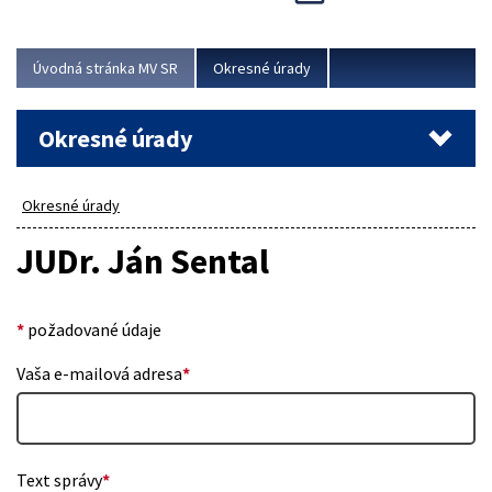
Novinky predstavili na...
Viac
Úvodná stránka MV SR
Okresné úrady
Okresné úrady
Okresné úrady
JUDr. Ján Sental
*
požadované údaje
Vaša e-mailová adresa
*
Text správy
*