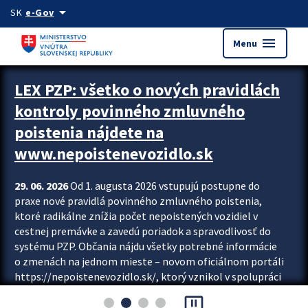
Preskocit na hlavný obsah
arrow_drop_down
SK
e-Gov
menu
Menu
Zastavit automatický posun upútavok
LEX PZP: všetko o nových pravidlách
kontroly povinného zmluvného
poistenia nájdete na
www.nepoistenevozidlo.sk
29. 06. 2026
Od 1. augusta 2026 vstupujú postupne do
praxe nové pravidlá povinného zmluvného poistenia,
ktoré radikálne znížia počet nepoistených vozidiel v
cestnej premávke a zavedú poriadok a spravodlivosť do
systému PZP. Občania nájdu všetky potrebné informácie
o zmenách na jednom mieste – novom oficiálnom portáli
https://nepoistenevozidlo.sk/, ktorý vznikol v spolupráci
Slovenskej kancelárie poisťovateľov (SKP), Slovenskej
pause_presentation
asociácie poisťovní (SLASPO) a Ministerstva vnútra SR.