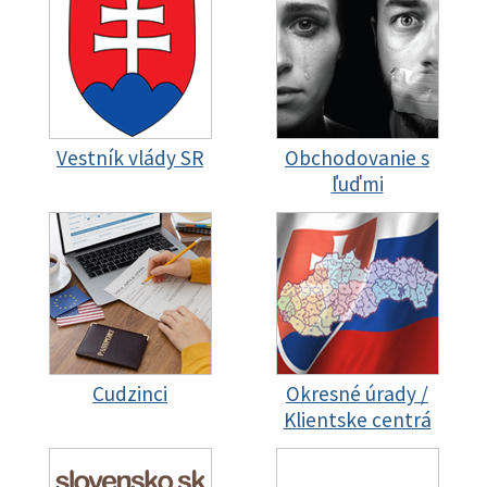
Vestník vlády SR
Obchodovanie s
ľuďmi
Cudzinci
Okresné úrady /
Klientske centrá