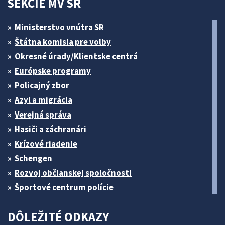
SEKCIE MV SR
Ministerstvo vnútra SR
Štátna komisia pre volby
Okresné úrady/Klientske centrá
Európske programy
Policajný zbor
Azyl a migrácia
Verejná správa
Hasiči a záchranári
Krízové riadenie
Schengen
Rozvoj občianskej spoločnosti
Športové centrum polície
DÔLEŽITÉ ODKAZY