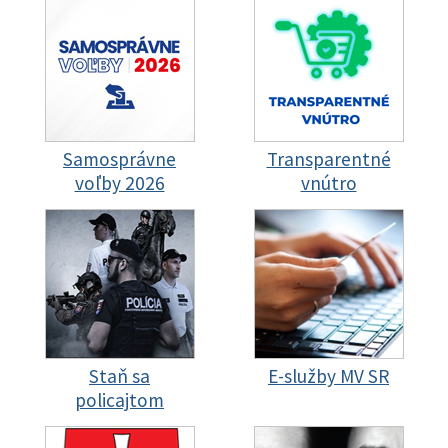
Samosprávne
Transparentné
voľby 2026
vnútro
Staň sa
E-služby MV SR
policajtom