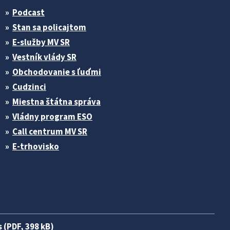
Podcast
Stan sa policajtom
E-služby MV SR
Vestník vlády SR
Obchodovanie s ľuďmi
Cudzinci
Miestna štátna správa
Vládny program ESO
Call centrum MV SR
E-trhovisko
 (PDF, 398 kB)