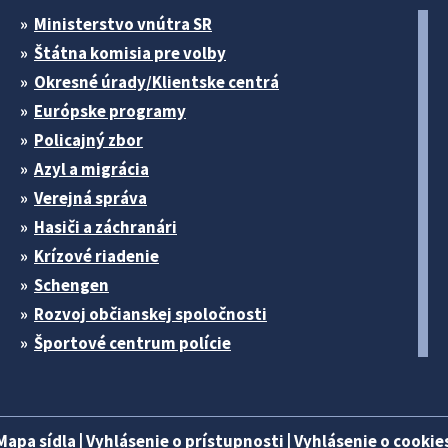
Ministerstvo vnútra SR
Štátna komisia pre volby
Okresné úrady/Klientske centrá
Európske programy
Policajný zbor
Azyl a migrácia
Verejná správa
Hasiči a záchranári
Krízové riadenie
Schengen
Rozvoj občianskej spoločnosti
Športové centrum polície
Mapa sídla
|
Vyhlásenie o prístupnosti
|
Vyhlásenie o cookies