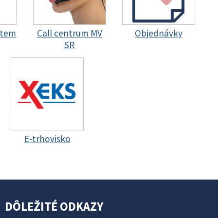
stem
Call centrum MV
Objednávky
SR
E-trhovisko
DÔLEŽITÉ ODKAZY