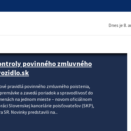
Dnes je 8. 
kontroly povinného zmluvného
ozidlo.sk
nové pravidlá povinného zmluvného poistenia,
j premávke a zavedú poriadok a spravodlivosť do
zmenách na jednom mieste – novom oficiálnom
práci Slovenskej kancelárie poisťovateľov (SKP),
 SR. Novinky predstavili na...