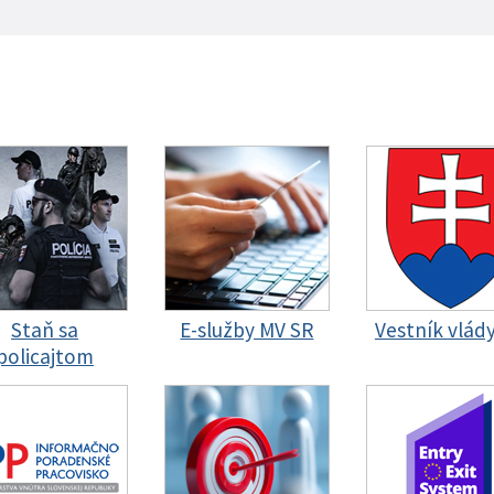
Staň sa
E-služby MV SR
Vestník vlád
policajtom