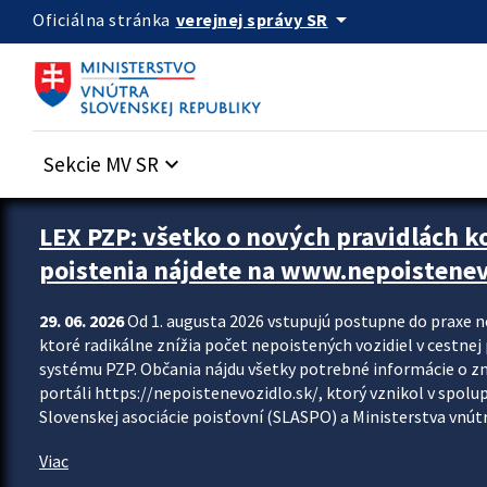
Preskocit na hlavný obsah
arrow_drop_down
verejnej správy SR
Oficiálna stránka
Sekcie MV SR
keyboard_arrow_down
Zastavit automatický posun upútavok
LEX PZP: všetko o nových pravidlách 
poistenia nájdete na www.nepoistenev
29. 06. 2026
Od 1. augusta 2026 vstupujú postupne do praxe 
ktoré radikálne znížia počet nepoistených vozidiel v cestne
systému PZP. Občania nájdu všetky potrebné informácie o 
portáli https://nepoistenevozidlo.sk/, ktorý vznikol v spolu
Slovenskej asociácie poisťovní (SLASPO) a Ministerstva vnútra
Viac