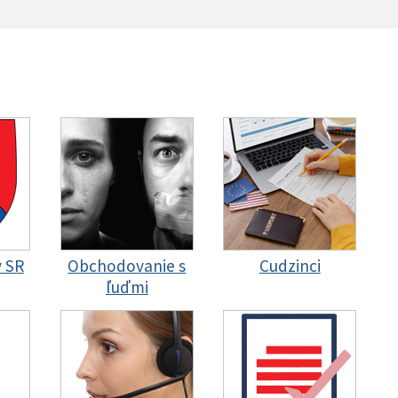
y SR
Obchodovanie s
Cudzinci
ľuďmi