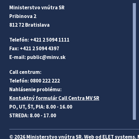
Ministerstvo vnútra SR
Pribinova 2
812 72 Bratislava
Telefón: +421 2 5094 1111
Fax: +421 2 5094 4397
E-mail:
public@minv
.sk
Call centrum:
Telefón: 0800 222 222
Nahlásenie problému:
Kontaktný formulár Call Centra MV SR
PO, UT, ŠT, PIA: 8.00 - 16.00
STREDA: 8.00 - 17.00
© 2026 Ministerstvo vnútra SR. Web od
ELET systems
.