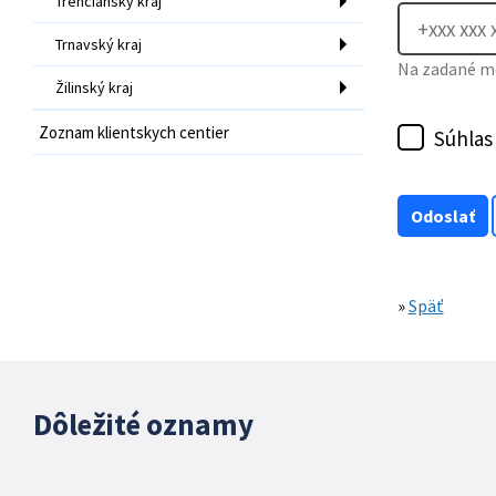
Trenčiansky kraj
Trnavský kraj
Na zadané mo
Žilinský kraj
Zoznam klientskych centier
Súhlas
»
Späť
Dôležité oznamy