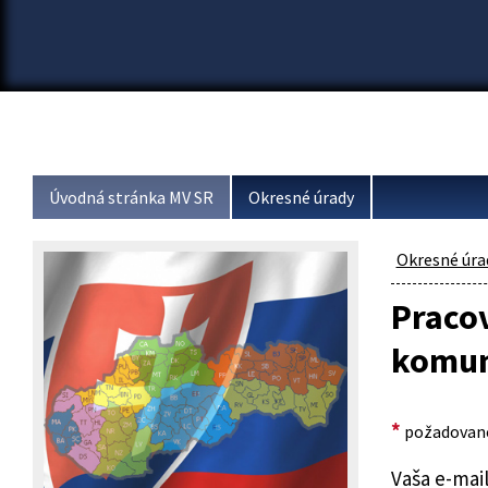
Úvodná stránka MV SR
Okresné úrady
Okresné úra
Praco
komuni
*
požadované
Vaša e-mai