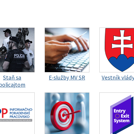
Staň sa
E-služby MV SR
Vestník vlád
policajtom