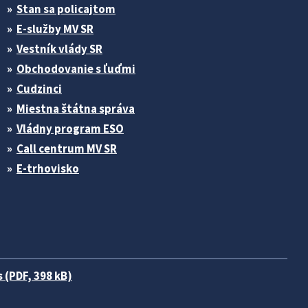
Stan sa policajtom
E-služby MV SR
Vestník vlády SR
Obchodovanie s ľuďmi
Cudzinci
Miestna štátna správa
Vládny program ESO
Call centrum MV SR
E-trhovisko
 (PDF, 398 kB)