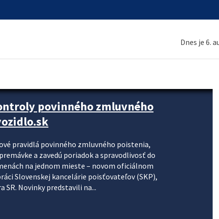
Dnes je 6. 
kontroly povinného zmluvného
ozidlo.sk
nové pravidlá povinného zmluvného poistenia,
j premávke a zavedú poriadok a spravodlivosť do
zmenách na jednom mieste – novom oficiálnom
práci Slovenskej kancelárie poisťovateľov (SKP),
 SR. Novinky predstavili na...