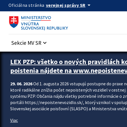
Preskocit na hlavný obsah
arrow_drop_down
verejnej správy SR
Oficiálna stránka
Sekcie MV SR
keyboard_arrow_down
Zastavit automatický posun upútavok
LEX PZP: všetko o nových pravidlách 
poistenia nájdete na www.nepoistenev
29. 06. 2026
Od 1. augusta 2026 vstupujú postupne do praxe 
ktoré radikálne znížia počet nepoistených vozidiel v cestne
systému PZP. Občania nájdu všetky potrebné informácie o 
portáli https://nepoistenevozidlo.sk/, ktorý vznikol v spolu
Slovenskej asociácie poisťovní (SLASPO) a Ministerstva vnútra
Viac