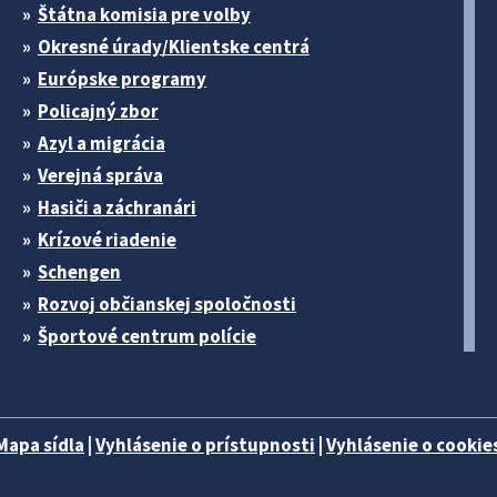
Štátna komisia pre volby
Okresné úrady/Klientske centrá
Európske programy
Policajný zbor
Azyl a migrácia
Verejná správa
Hasiči a záchranári
Krízové riadenie
Schengen
Rozvoj občianskej spoločnosti
Športové centrum polície
Mapa sídla
|
Vyhlásenie o prístupnosti
|
Vyhlásenie o cookies