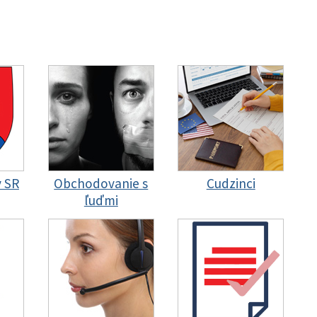
y SR
Obchodovanie s
Cudzinci
ľuďmi