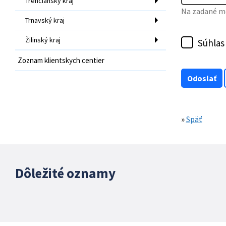
Trenčiansky kraj
Na zadané mo
Trnavský kraj
Žilinský kraj
Súhlas
Zoznam klientskych centier
»
Späť
Dôležité oznamy