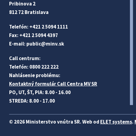
Pribinova 2
812 72 Bratislava
Telefón: +421 2 5094 1111
Fax: +421 2 5094 4397
E-mail:
public@minv
.sk
Call centrum:
Telefón: 0800 222 222
Nahlásenie problému:
Kontaktný formulár Call Centra MV SR
PO, UT, ŠT, PIA: 8.00 - 16.00
STREDA: 8.00 - 17.00
© 2026 Ministerstvo vnútra SR. Web od
ELET systems
.