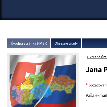
Úvodná stránka MV SR
Okresné úrady
Okresné úra
Jana 
*
požadované
Vaša e-mai