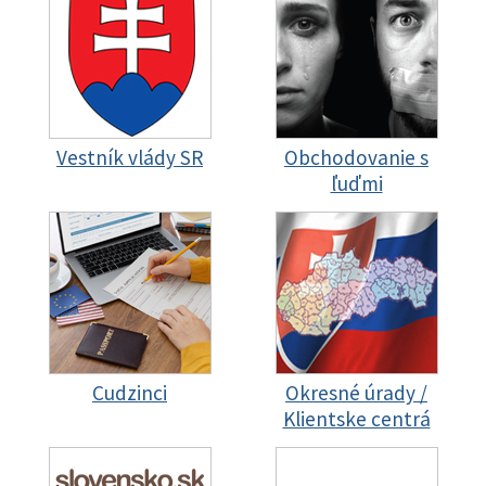
Vestník vlády SR
Obchodovanie s
ľuďmi
Cudzinci
Okresné úrady /
Klientske centrá