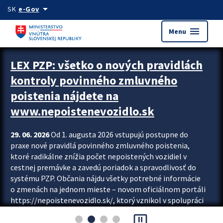
Preskocit na hlavný obsah
arrow_drop_down
SK
e-Gov
menu
Menu
Zastavit automatický posun upútavok
LEX PZP: všetko o nových pravidlách
kontroly povinného zmluvného
poistenia nájdete na
www.nepoistenevozidlo.sk
29. 06. 2026
Od 1. augusta 2026 vstupujú postupne do
praxe nové pravidlá povinného zmluvného poistenia,
ktoré radikálne znížia počet nepoistených vozidiel v
cestnej premávke a zavedú poriadok a spravodlivosť do
systému PZP. Občania nájdu všetky potrebné informácie
o zmenách na jednom mieste – novom oficiálnom portáli
https://nepoistenevozidlo.sk/, ktorý vznikol v spolupráci
Slovenskej kancelárie poisťovateľov (SKP), Slovenskej
pause_presentation
asociácie poisťovní (SLASPO) a Ministerstva vnútra SR.