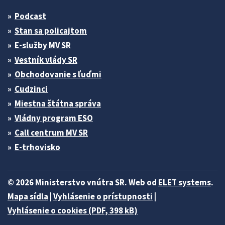
Podcast
Stan sa policajtom
E-služby MV SR
Vestník vlády SR
Obchodovanie s ľuďmi
Cudzinci
Miestna štátna správa
Vládny program ESO
Call centrum MV SR
E-trhovisko
© 2026 Ministerstvo vnútra SR. Web od
ELET systems
.
Mapa sídla
|
Vyhlásenie o prístupnosti
|
Vyhlásenie o cookies (PDF, 398 kB)