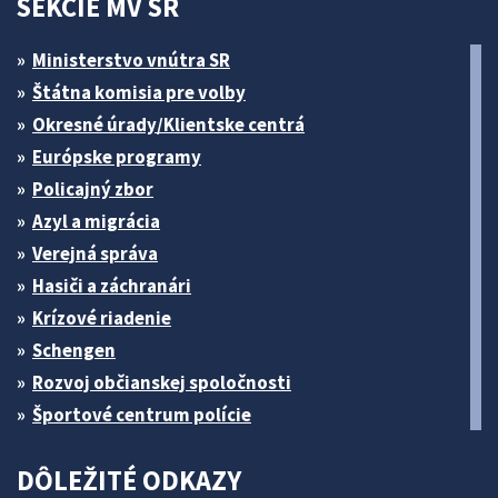
SEKCIE MV SR
Ministerstvo vnútra SR
Štátna komisia pre volby
Okresné úrady/Klientske centrá
Európske programy
Policajný zbor
Azyl a migrácia
Verejná správa
Hasiči a záchranári
Krízové riadenie
Schengen
Rozvoj občianskej spoločnosti
Športové centrum polície
DÔLEŽITÉ ODKAZY