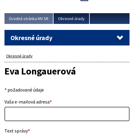
Novinky predstavili na...
Viac
Úvodná stránka MV SR
Okresné úrady
Okresné úrady
Okresné úrady
Eva Longauerová
*
požadované údaje
Vaša e-mailová adresa
*
Text správy
*