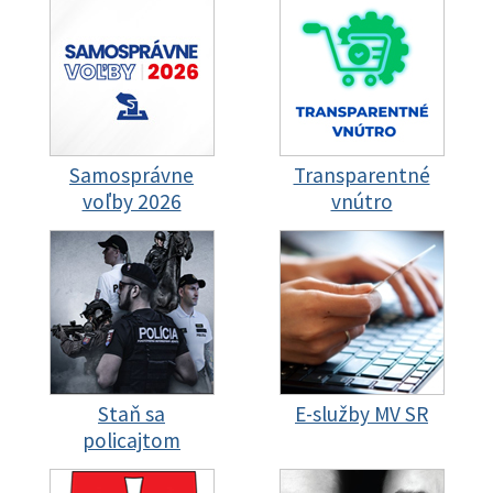
Samosprávne
Transparentné
voľby 2026
vnútro
Staň sa
E-služby MV SR
policajtom