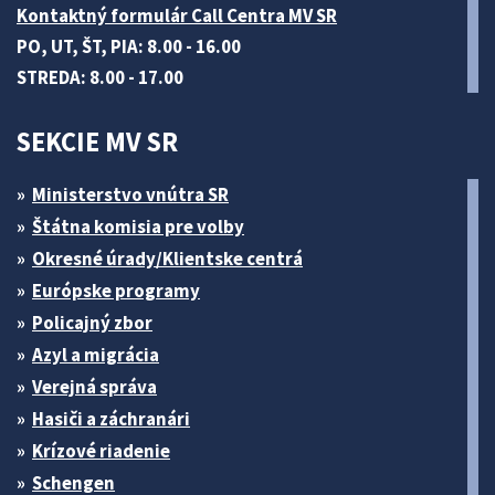
Kontaktný formulár Call Centra MV SR
PO, UT, ŠT, PIA: 8.00 - 16.00
STREDA: 8.00 - 17.00
SEKCIE MV SR
Ministerstvo vnútra SR
Štátna komisia pre volby
Okresné úrady/Klientske centrá
Európske programy
Policajný zbor
Azyl a migrácia
Verejná správa
Hasiči a záchranári
Krízové riadenie
Schengen