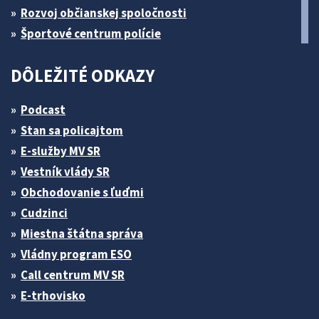
Rozvoj občianskej spoločnosti
Športové centrum polície
DÔLEŽITÉ ODKAZY
Podcast
Stan sa policajtom
E-služby MV SR
Vestník vlády SR
Obchodovanie s ľuďmi
Cudzinci
Miestna štátna správa
Vládny program ESO
Call centrum MV SR
E-trhovisko