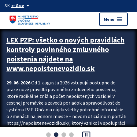
Preskocit na hlavný obsah
arrow_drop_down
SK
e-Gov
menu
Menu
Zastavit automatický posun upútavok
LEX PZP: všetko o nových pravidlách
kontroly povinného zmluvného
poistenia nájdete na
www.nepoistenevozidlo.sk
29. 06. 2026
Od 1. augusta 2026 vstupujú postupne do
praxe nové pravidlá povinného zmluvného poistenia,
ktoré radikálne znížia počet nepoistených vozidiel v
cestnej premávke a zavedú poriadok a spravodlivosť do
systému PZP. Občania nájdu všetky potrebné informácie
o zmenách na jednom mieste – novom oficiálnom portáli
https://nepoistenevozidlo.sk/, ktorý vznikol v spolupráci
Slovenskej kancelárie poisťovateľov (SKP), Slovenskej
pause_presentation
asociácie poisťovní (SLASPO) a Ministerstva vnútra SR.