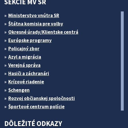
SEKCIE MV SR
Ministerstvo vnútra SR
Štátna komisia pre volby
Okresné úrady/Klientske centrá
Európske programy
Policajný zbor
Azyl a migrácia
Verejná správa
Hasiči a záchranári
Krízové riadenie
Schengen
Rozvoj občianskej spoločnosti
Športové centrum polície
DÔLEŽITÉ ODKAZY