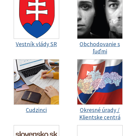
Vestník vlády SR
Obchodovanie s
ľuďmi
Cudzinci
Okresné úrady /
Klientske centrá