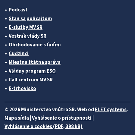
Podcast
Stan sa policajtom
E-služby MV SR
Vestník vlády SR
Obchodovanie s ľuďmi
Cudzinci
Miestna štátna správa
Vládny program ESO
Call centrum MV SR
E-trhovisko
© 2026 Ministerstvo vnútra SR. Web od
ELET systems
.
Mapa sídla
|
Vyhlásenie o prístupnosti
|
Vyhlásenie o cookies (PDF, 398 kB)