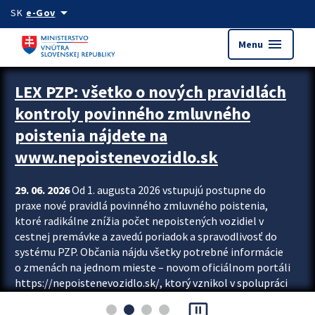
Preskocit na hlavný obsah
arrow_drop_down
SK
e-Gov
menu
Menu
Zastavit automatický posun upútavok
LEX PZP: všetko o nových pravidlách
kontroly povinného zmluvného
poistenia nájdete na
www.nepoistenevozidlo.sk
29. 06. 2026
Od 1. augusta 2026 vstupujú postupne do
praxe nové pravidlá povinného zmluvného poistenia,
ktoré radikálne znížia počet nepoistených vozidiel v
cestnej premávke a zavedú poriadok a spravodlivosť do
systému PZP. Občania nájdu všetky potrebné informácie
o zmenách na jednom mieste – novom oficiálnom portáli
https://nepoistenevozidlo.sk/, ktorý vznikol v spolupráci
Slovenskej kancelárie poisťovateľov (SKP), Slovenskej
pause_presentation
asociácie poisťovní (SLASPO) a Ministerstva vnútra SR.