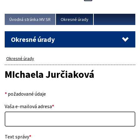
Novinky predstavili na...
Viac
Úvodná stránka MV SR
Okresné úrady
Okresné úrady
Okresné úrady
MIchaela Jurčiaková
*
požadované údaje
Vaša e-mailová adresa
*
Text správy
*