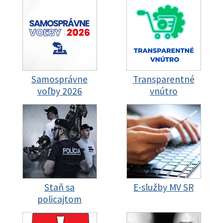
Samosprávne
Transparentné
voľby 2026
vnútro
Staň sa
E-služby MV SR
policajtom