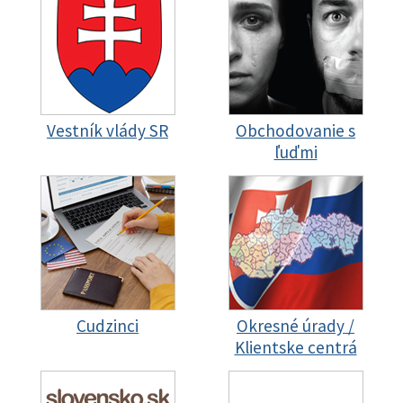
Vestník vlády SR
Obchodovanie s
ľuďmi
Cudzinci
Okresné úrady /
Klientske centrá