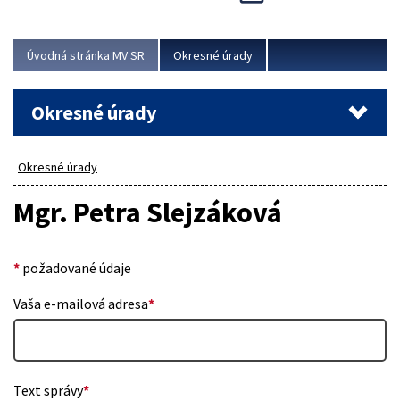
Novinky predstavili na...
Viac
Úvodná stránka MV SR
Okresné úrady
Okresné úrady
Okresné úrady
Mgr. Petra Slejzáková
*
požadované údaje
Vaša e-mailová adresa
*
Text správy
*