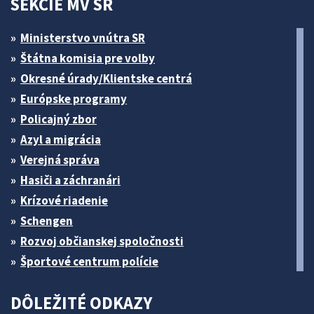
SEKCIE MV SR
Ministerstvo vnútra SR
Štátna komisia pre volby
Okresné úrady/Klientske centrá
Európske programy
Policajný zbor
Azyl a migrácia
Verejná správa
Hasiči a záchranári
Krízové riadenie
Schengen
Rozvoj občianskej spoločnosti
Športové centrum polície
DÔLEŽITÉ ODKAZY