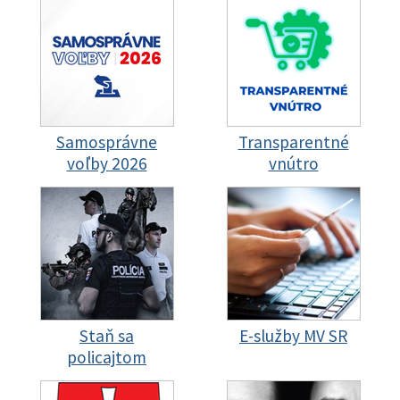
Samosprávne
Transparentné
voľby 2026
vnútro
Staň sa
E-služby MV SR
policajtom