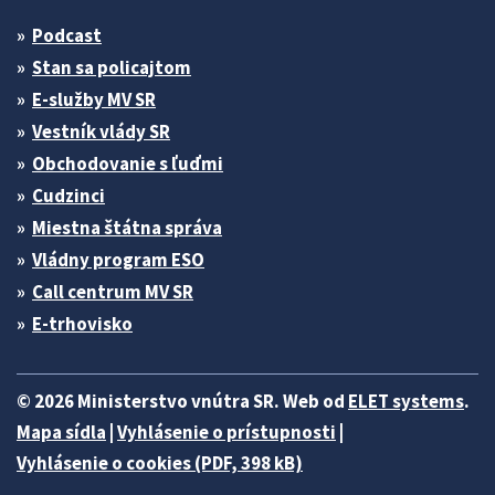
Podcast
Stan sa policajtom
E-služby MV SR
Vestník vlády SR
Obchodovanie s ľuďmi
Cudzinci
Miestna štátna správa
Vládny program ESO
Call centrum MV SR
E-trhovisko
© 2026 Ministerstvo vnútra SR. Web od
ELET systems
.
Mapa sídla
|
Vyhlásenie o prístupnosti
|
Vyhlásenie o cookies (PDF, 398 kB)