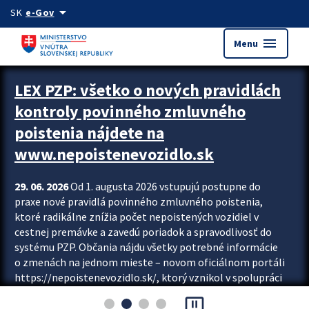
Preskocit na hlavný obsah
arrow_drop_down
SK
e-Gov
menu
Menu
Zastavit automatický posun upútavok
LEX PZP: všetko o nových pravidlách
kontroly povinného zmluvného
poistenia nájdete na
www.nepoistenevozidlo.sk
29. 06. 2026
Od 1. augusta 2026 vstupujú postupne do
praxe nové pravidlá povinného zmluvného poistenia,
ktoré radikálne znížia počet nepoistených vozidiel v
cestnej premávke a zavedú poriadok a spravodlivosť do
systému PZP. Občania nájdu všetky potrebné informácie
o zmenách na jednom mieste – novom oficiálnom portáli
https://nepoistenevozidlo.sk/, ktorý vznikol v spolupráci
Slovenskej kancelárie poisťovateľov (SKP), Slovenskej
pause_presentation
asociácie poisťovní (SLASPO) a Ministerstva vnútra SR.