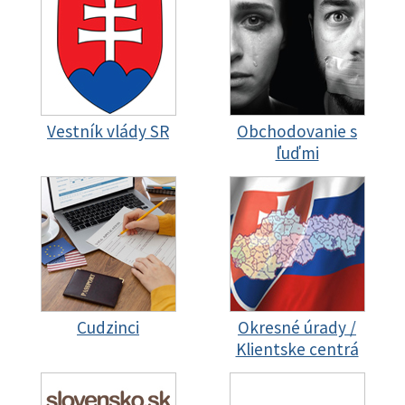
Vestník vlády SR
Obchodovanie s
ľuďmi
Cudzinci
Okresné úrady /
Klientske centrá