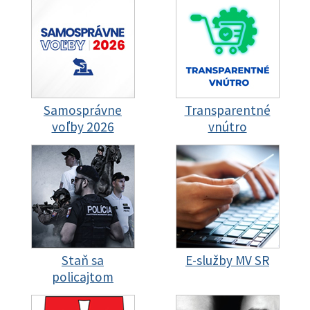
Samosprávne
Transparentné
voľby 2026
vnútro
Staň sa
E-služby MV SR
policajtom