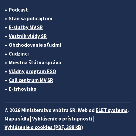
Podcast
Stan sa policajtom
E-služby MV SR
Vestník vlády SR
Obchodovanie s ľuďmi
Cudzinci
Miestna štátna správa
Vládny program ESO
Call centrum MV SR
E-trhovisko
© 2026 Ministerstvo vnútra SR. Web od
ELET systems
.
Mapa sídla
|
Vyhlásenie o prístupnosti
|
Vyhlásenie o cookies (PDF, 398 kB)