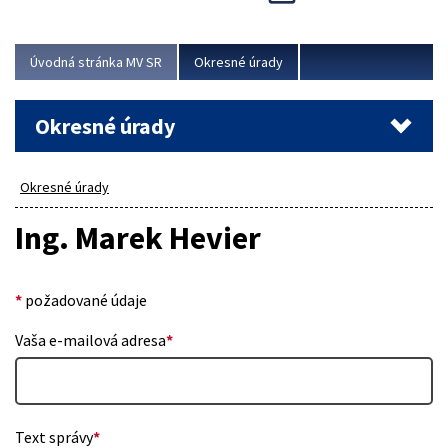
Novinky predstavili na...
Viac
Úvodná stránka MV SR
Okresné úrady
Okresné úrady
Okresné úrady
Ing. Marek Hevier
*
požadované údaje
Vaša e-mailová adresa
*
Text správy
*