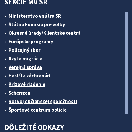
SEKCIE MV SR
Ministerstvo vnútra SR
Štátna komisia pre volby
Okresné úrady/Klientske centrá
Európske programy
Policajný zbor
Azyl a migrácia
Verejná správa
Hasiči a záchranári
Krízové riadenie
Schengen
Rozvoj občianskej spoločnosti
Športové centrum polície
DÔLEŽITÉ ODKAZY