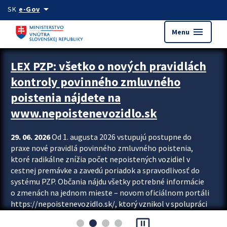
Preskocit na hlavný obsah
arrow_drop_down
SK
e-Gov
menu
Menu
Zastavit automatický posun upútavok
LEX PZP: všetko o nových pravidlách
kontroly povinného zmluvného
poistenia nájdete na
www.nepoistenevozidlo.sk
29. 06. 2026
Od 1. augusta 2026 vstupujú postupne do
praxe nové pravidlá povinného zmluvného poistenia,
ktoré radikálne znížia počet nepoistených vozidiel v
cestnej premávke a zavedú poriadok a spravodlivosť do
systému PZP. Občania nájdu všetky potrebné informácie
o zmenách na jednom mieste – novom oficiálnom portáli
https://nepoistenevozidlo.sk/, ktorý vznikol v spolupráci
Slovenskej kancelárie poisťovateľov (SKP), Slovenskej
pause_presentation
asociácie poisťovní (SLASPO) a Ministerstva vnútra SR.