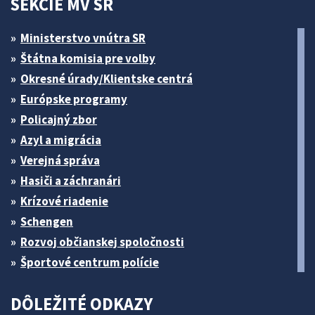
SEKCIE MV SR
Ministerstvo vnútra SR
Štátna komisia pre volby
Okresné úrady/Klientske centrá
Európske programy
Policajný zbor
Azyl a migrácia
Verejná správa
Hasiči a záchranári
Krízové riadenie
Schengen
Rozvoj občianskej spoločnosti
Športové centrum polície
DÔLEŽITÉ ODKAZY