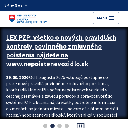
Preskocit na hlavný obsah
arrow_drop_down
SK
e-Gov
menu
Menu
Zastavit automatický posun upútavok
LEX PZP: všetko o nových pravidlách
kontroly povinného zmluvného
poistenia nájdete na
www.nepoistenevozidlo.sk
29. 06. 2026
Od 1. augusta 2026 vstupujú postupne do
praxe nové pravidlá povinného zmluvného poistenia,
ktoré radikálne znížia počet nepoistených vozidiel v
cestnej premávke a zavedú poriadok a spravodlivosť do
systému PZP. Občania nájdu všetky potrebné informácie
o zmenách na jednom mieste – novom oficiálnom portáli
https://nepoistenevozidlo.sk/, ktorý vznikol v spolupráci
Slovenskej kancelárie poisťovateľov (SKP), Slovenskej
pause_presentation
asociácie poisťovní (SLASPO) a Ministerstva vnútra SR.