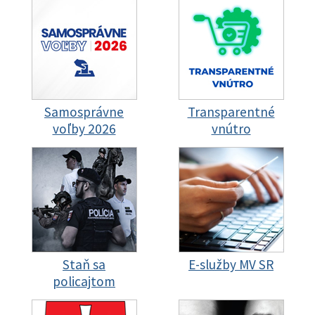
Samosprávne
Transparentné
voľby 2026
vnútro
Staň sa
E-služby MV SR
policajtom