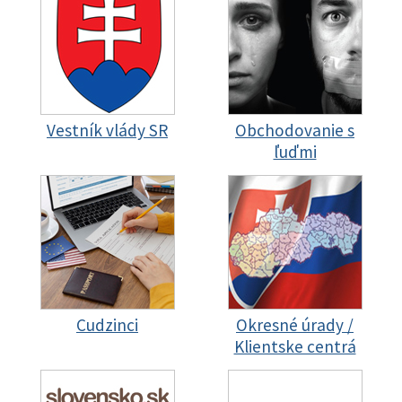
Vestník vlády SR
Obchodovanie s
ľuďmi
Cudzinci
Okresné úrady /
Klientske centrá