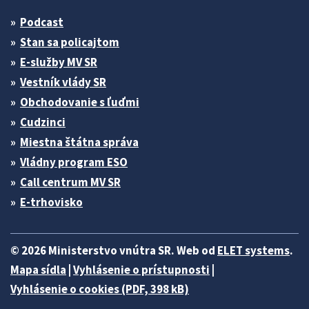
Podcast
Stan sa policajtom
E-služby MV SR
Vestník vlády SR
Obchodovanie s ľuďmi
Cudzinci
Miestna štátna správa
Vládny program ESO
Call centrum MV SR
E-trhovisko
© 2026 Ministerstvo vnútra SR. Web od
ELET systems
.
Mapa sídla
|
Vyhlásenie o prístupnosti
|
Vyhlásenie o cookies (PDF, 398 kB)