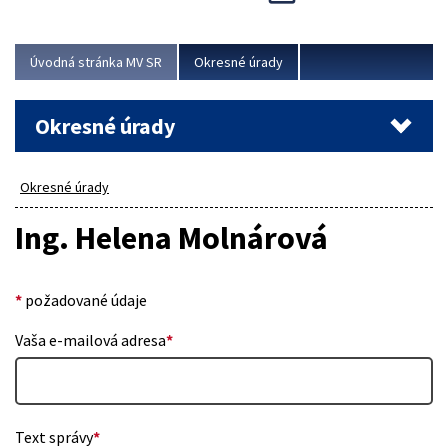
Novinky predstavili na...
Viac
Úvodná stránka MV SR
Okresné úrady
Okresné úrady
Okresné úrady
Ing. Helena Molnárová
*
požadované údaje
Vaša e-mailová adresa
*
Text správy
*