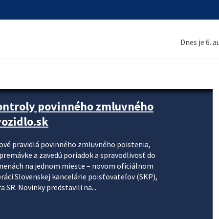
Dnes je 6. 
kontroly povinného zmluvného
ozidlo.sk
nové pravidlá povinného zmluvného poistenia,
j premávke a zavedú poriadok a spravodlivosť do
zmenách na jednom mieste – novom oficiálnom
práci Slovenskej kancelárie poisťovateľov (SKP),
 SR. Novinky predstavili na...