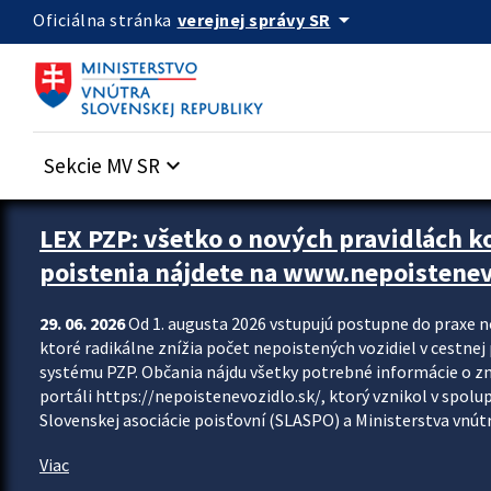
Preskocit na hlavný obsah
arrow_drop_down
verejnej správy SR
Oficiálna stránka
Sekcie MV SR
keyboard_arrow_down
Zastavit automatický posun upútavok
LEX PZP: všetko o nových pravidlách 
poistenia nájdete na www.nepoistenev
29. 06. 2026
Od 1. augusta 2026 vstupujú postupne do praxe 
ktoré radikálne znížia počet nepoistených vozidiel v cestne
systému PZP. Občania nájdu všetky potrebné informácie o 
portáli https://nepoistenevozidlo.sk/, ktorý vznikol v spolu
Slovenskej asociácie poisťovní (SLASPO) a Ministerstva vnútra
Viac