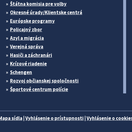
Štátna komisia pre volby
Okresné úrady/Klientske centrá
Európske programy
Policajný zbor
Azyl a migrácia
Verejná správa
Hasiči a záchranári
Krízové riadenie
Schengen
Rozvoj občianskej spoločnosti
Športové centrum polície
Mapa sídla
|
Vyhlásenie o prístupnosti
|
Vyhlásenie o cookies