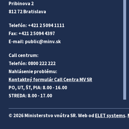
Pribinova 2
812 72 Bratislava
Telefón: +421 2 5094 1111
Fax: +421 2 5094 4397
E-mail:
public@minv
.sk
Call centrum:
Telefón: 0800 222 222
Nahlásenie problému:
Kontaktný formulár Call Centra MV SR
PO, UT, ŠT, PIA: 8.00 - 16.00
STREDA: 8.00 - 17.00
© 2026 Ministerstvo vnútra SR. Web od
ELET systems
.