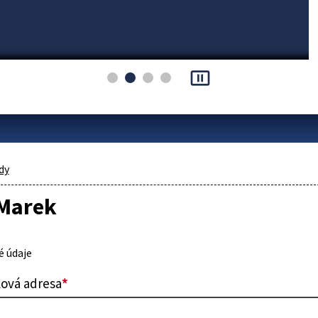
pause_presentation
dy
 Marek
 údaje
lová adresa
*