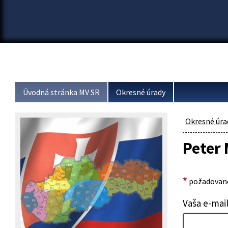
Úvodná stránka MV SR
Okresné úrady
Okresné úra
Peter
*
požadované
Vaša e-mai