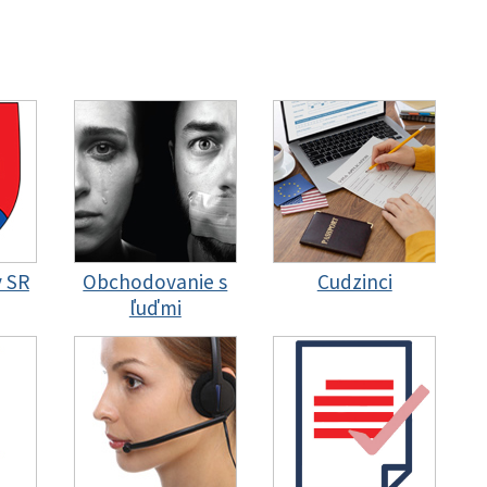
y SR
Obchodovanie s
Cudzinci
ľuďmi