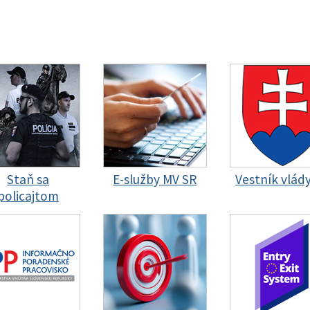
Staň sa
E-služby MV SR
Vestník vlád
policajtom