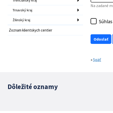
Trenčiansky kraj
Na zadané mo
Trnavský kraj
Žilinský kraj
Súhlas
Zoznam klientskych centier
»
Späť
Dôležité oznamy