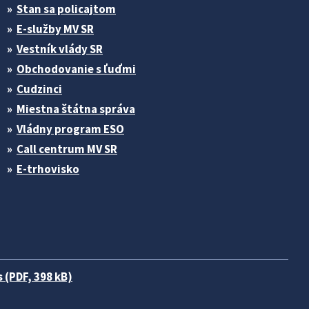
Stan sa policajtom
E-služby MV SR
Vestník vlády SR
Obchodovanie s ľuďmi
Cudzinci
Miestna štátna správa
Vládny program ESO
Call centrum MV SR
E-trhovisko
 (PDF, 398 kB)