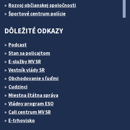
Rozvoj občianskej spoločnosti
Športové centrum polície
DÔLEŽITÉ ODKAZY
Podcast
Stan sa policajtom
E-služby MV SR
Vestník vlády SR
Obchodovanie s ľuďmi
Cudzinci
Miestna štátna správa
Vládny program ESO
Call centrum MV SR
E-trhovisko