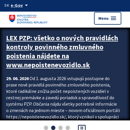
Preskocit na hlavný obsah
arrow_drop_down
SK
e-Gov
menu
Menu
Zastavit automatický posun upútavok
LEX PZP: všetko o nových pravidlách
kontroly povinného zmluvného
poistenia nájdete na
www.nepoistenevozidlo.sk
29. 06. 2026
Od 1. augusta 2026 vstupujú postupne do
praxe nové pravidlá povinného zmluvného poistenia,
ktoré radikálne znížia počet nepoistených vozidiel v
cestnej premávke a zavedú poriadok a spravodlivosť do
systému PZP. Občania nájdu všetky potrebné informácie
o zmenách na jednom mieste – novom oficiálnom portáli
https://nepoistenevozidlo.sk/, ktorý vznikol v spolupráci
Slovenskej kancelárie poisťovateľov (SKP), Slovenskej
pause_presentation
asociácie poisťovní (SLASPO) a Ministerstva vnútra SR.