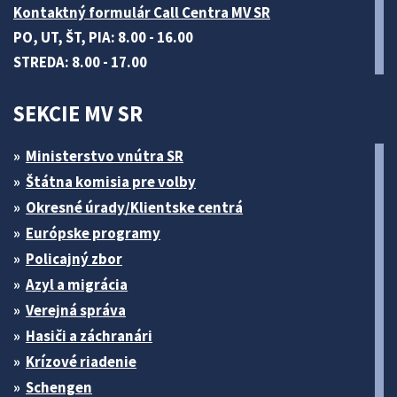
Kontaktný formulár Call Centra MV SR
PO, UT, ŠT, PIA: 8.00 - 16.00
STREDA: 8.00 - 17.00
SEKCIE MV SR
Ministerstvo vnútra SR
Štátna komisia pre volby
Okresné úrady/Klientske centrá
Európske programy
Policajný zbor
Azyl a migrácia
Verejná správa
Hasiči a záchranári
Krízové riadenie
Schengen