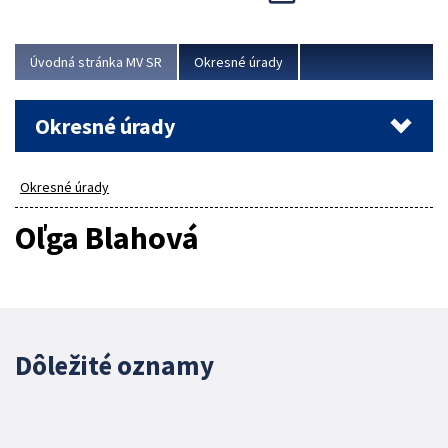
Novinky predstavili na...
Viac
Úvodná stránka MV SR
Okresné úrady
Okresné úrady
Okresné úrady
Oľga Blahová
Dôležité oznamy