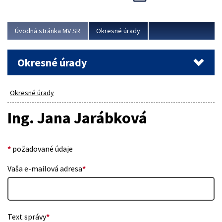
Novinky predstavili na...
Viac
Úvodná stránka MV SR
Okresné úrady
Okresné úrady
Okresné úrady
Ing. Jana Jarábková
*
požadované údaje
Vaša e-mailová adresa
*
Text správy
*