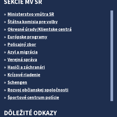
SEKCIE MV SR
Ministerstvo vnútra SR
Štátna komisia pre volby
Okresné úrady/Klientske centrá
Európske programy
Policajný zbor
Azyl a migrácia
Verejná správa
Hasiči a záchranári
Krízové riadenie
Schengen
Rozvoj občianskej spoločnosti
Športové centrum polície
DÔLEŽITÉ ODKAZY