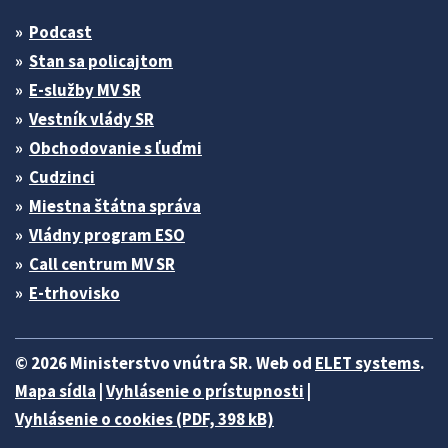
Podcast
Stan sa policajtom
E-služby MV SR
Vestník vlády SR
Obchodovanie s ľuďmi
Cudzinci
Miestna štátna správa
Vládny program ESO
Call centrum MV SR
E-trhovisko
© 2026 Ministerstvo vnútra SR. Web od
ELET systems
.
Mapa sídla
|
Vyhlásenie o prístupnosti
|
Vyhlásenie o cookies (PDF, 398 kB)