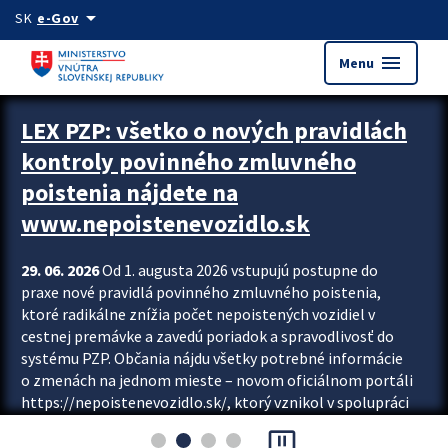
Preskocit na hlavný obsah
arrow_drop_down
SK
e-Gov
menu
Menu
Zastavit automatický posun upútavok
LEX PZP: všetko o nových pravidlách
kontroly povinného zmluvného
poistenia nájdete na
www.nepoistenevozidlo.sk
29. 06. 2026
Od 1. augusta 2026 vstupujú postupne do
praxe nové pravidlá povinného zmluvného poistenia,
ktoré radikálne znížia počet nepoistených vozidiel v
cestnej premávke a zavedú poriadok a spravodlivosť do
systému PZP. Občania nájdu všetky potrebné informácie
o zmenách na jednom mieste – novom oficiálnom portáli
https://nepoistenevozidlo.sk/, ktorý vznikol v spolupráci
Slovenskej kancelárie poisťovateľov (SKP), Slovenskej
pause_presentation
asociácie poisťovní (SLASPO) a Ministerstva vnútra SR.