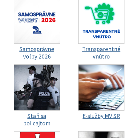
Samosprávne
Transparentné
voľby 2026
vnútro
Staň sa
E-služby MV SR
policajtom