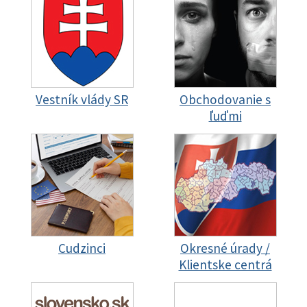
Vestník vlády SR
Obchodovanie s
ľuďmi
Cudzinci
Okresné úrady /
Klientske centrá