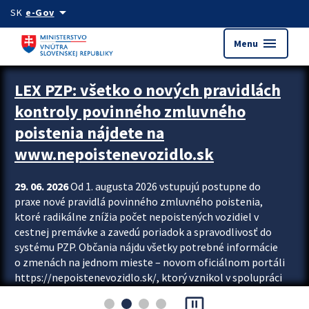
Preskocit na hlavný obsah
arrow_drop_down
SK
e-Gov
menu
Menu
Zastavit automatický posun upútavok
LEX PZP: všetko o nových pravidlách
kontroly povinného zmluvného
poistenia nájdete na
www.nepoistenevozidlo.sk
29. 06. 2026
Od 1. augusta 2026 vstupujú postupne do
praxe nové pravidlá povinného zmluvného poistenia,
ktoré radikálne znížia počet nepoistených vozidiel v
cestnej premávke a zavedú poriadok a spravodlivosť do
systému PZP. Občania nájdu všetky potrebné informácie
o zmenách na jednom mieste – novom oficiálnom portáli
https://nepoistenevozidlo.sk/, ktorý vznikol v spolupráci
Slovenskej kancelárie poisťovateľov (SKP), Slovenskej
pause_presentation
asociácie poisťovní (SLASPO) a Ministerstva vnútra SR.