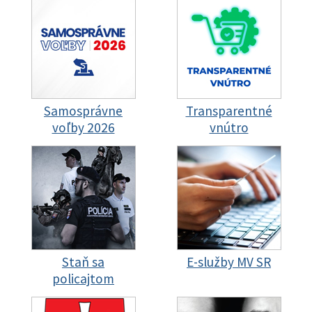
Samosprávne
Transparentné
voľby 2026
vnútro
Staň sa
E-služby MV SR
policajtom