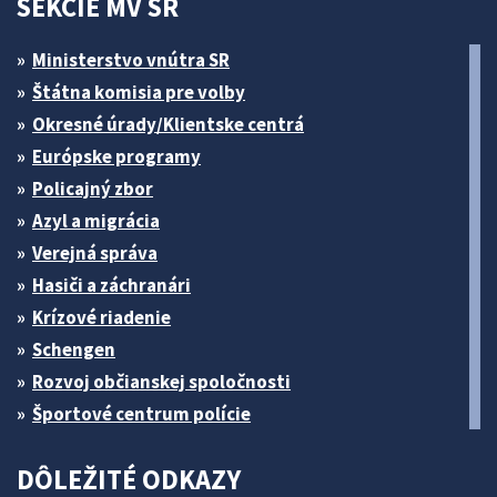
SEKCIE MV SR
Ministerstvo vnútra SR
Štátna komisia pre volby
Okresné úrady/Klientske centrá
Európske programy
Policajný zbor
Azyl a migrácia
Verejná správa
Hasiči a záchranári
Krízové riadenie
Schengen
Rozvoj občianskej spoločnosti
Športové centrum polície
DÔLEŽITÉ ODKAZY