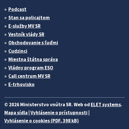
Podcast
Stan sa policajtom
E-služby MV SR
Vestník vlády SR
Obchodovanie s ľuďmi
Cudzinci
Miestna štátna správa
Vládny program ESO
Call centrum MV SR
E-trhovisko
© 2026 Ministerstvo vnútra SR. Web od
ELET systems
.
Mapa sídla
|
Vyhlásenie o prístupnosti
|
Vyhlásenie o cookies (PDF, 398 kB)