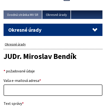
Novinky predstavili na...
Viac
Úvodná stránka MV SR
Okresné úrady
Okresné úrady
Okresné úrady
JUDr. Miroslav Bendík
*
požadované údaje
Vaša e-mailová adresa
*
Text správy
*