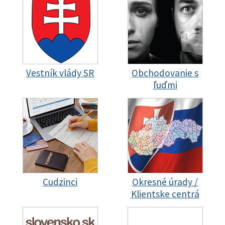
Vestník vlády SR
Obchodovanie s
ľuďmi
Cudzinci
Okresné úrady /
Klientske centrá