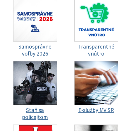
Samosprávne
Transparentné
voľby 2026
vnútro
Staň sa
E-služby MV SR
policajtom