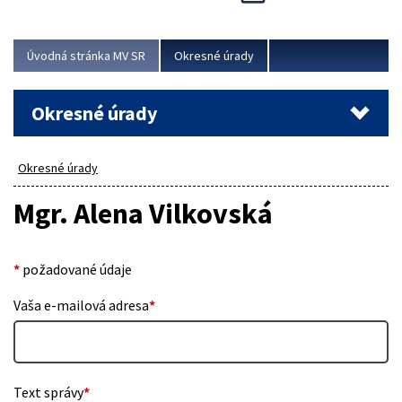
Novinky predstavili na...
Viac
Úvodná stránka MV SR
Okresné úrady
Okresné úrady
Okresné úrady
Mgr. Alena Vilkovská
*
požadované údaje
Vaša e-mailová adresa
*
Text správy
*