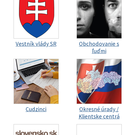
Vestník vlády SR
Obchodovanie s
ľuďmi
Cudzinci
Okresné úrady /
Klientske centrá