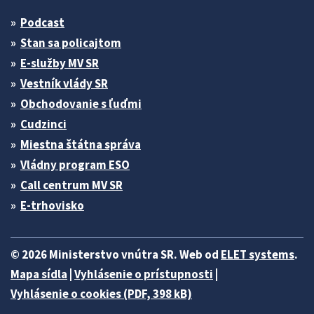
Podcast
Stan sa policajtom
E-služby MV SR
Vestník vlády SR
Obchodovanie s ľuďmi
Cudzinci
Miestna štátna správa
Vládny program ESO
Call centrum MV SR
E-trhovisko
© 2026 Ministerstvo vnútra SR. Web od
ELET systems
.
Mapa sídla
|
Vyhlásenie o prístupnosti
|
Vyhlásenie o cookies (PDF, 398 kB)