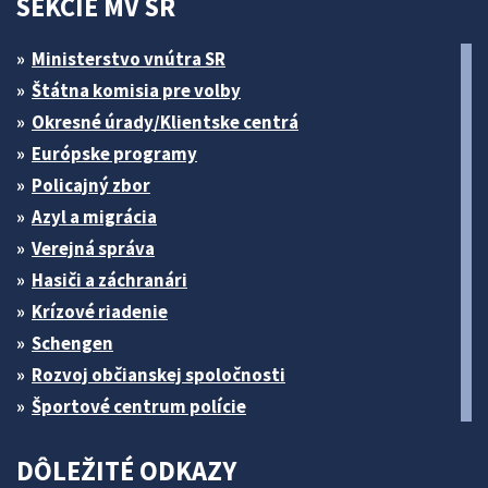
SEKCIE MV SR
Ministerstvo vnútra SR
Štátna komisia pre volby
Okresné úrady/Klientske centrá
Európske programy
Policajný zbor
Azyl a migrácia
Verejná správa
Hasiči a záchranári
Krízové riadenie
Schengen
Rozvoj občianskej spoločnosti
Športové centrum polície
DÔLEŽITÉ ODKAZY