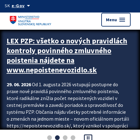
Preskocit na hlavný obsah
arrow_drop_down
SK
e-Gov
menu
Menu
Zastavit automatický posun upútavok
LEX PZP: všetko o nových pravidlách
kontroly povinného zmluvného
poistenia nájdete na
www.nepoistenevozidlo.sk
29. 06. 2026
Od 1. augusta 2026 vstupujú postupne do
praxe nové pravidlá povinného zmluvného poistenia,
ktoré radikálne znížia počet nepoistených vozidiel v
cestnej premávke a zavedú poriadok a spravodlivosť do
systému PZP. Občania nájdu všetky potrebné informácie
o zmenách na jednom mieste – novom oficiálnom portáli
https://nepoistenevozidlo.sk/, ktorý vznikol v spolupráci
Slovenskej kancelárie poisťovateľov (SKP), Slovenskej
pause_presentation
asociácie poisťovní (SLASPO) a Ministerstva vnútra SR.