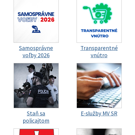
Samosprávne
Transparentné
voľby 2026
vnútro
Staň sa
E-služby MV SR
policajtom