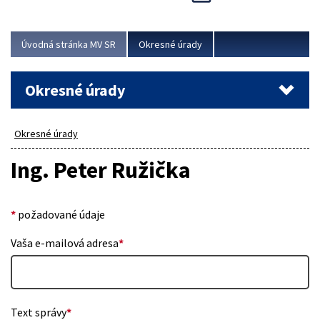
Novinky predstavili na...
Viac
Úvodná stránka MV SR
Okresné úrady
Okresné úrady
Okresné úrady
Ing. Peter Ružička
*
požadované údaje
Vaša e-mailová adresa
*
Text správy
*