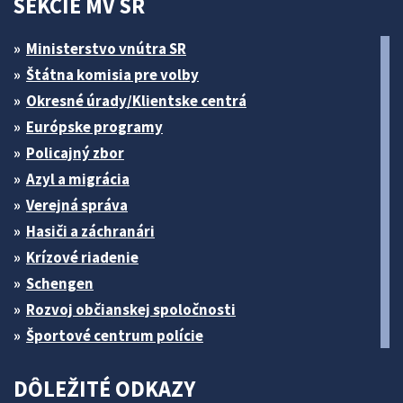
SEKCIE MV SR
Ministerstvo vnútra SR
Štátna komisia pre volby
Okresné úrady/Klientske centrá
Európske programy
Policajný zbor
Azyl a migrácia
Verejná správa
Hasiči a záchranári
Krízové riadenie
Schengen
Rozvoj občianskej spoločnosti
Športové centrum polície
DÔLEŽITÉ ODKAZY