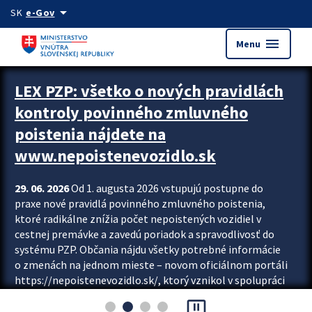
Preskocit na hlavný obsah
arrow_drop_down
SK
e-Gov
menu
Menu
Zastavit automatický posun upútavok
LEX PZP: všetko o nových pravidlách
kontroly povinného zmluvného
poistenia nájdete na
www.nepoistenevozidlo.sk
29. 06. 2026
Od 1. augusta 2026 vstupujú postupne do
praxe nové pravidlá povinného zmluvného poistenia,
ktoré radikálne znížia počet nepoistených vozidiel v
cestnej premávke a zavedú poriadok a spravodlivosť do
systému PZP. Občania nájdu všetky potrebné informácie
o zmenách na jednom mieste – novom oficiálnom portáli
https://nepoistenevozidlo.sk/, ktorý vznikol v spolupráci
Slovenskej kancelárie poisťovateľov (SKP), Slovenskej
pause_presentation
asociácie poisťovní (SLASPO) a Ministerstva vnútra SR.