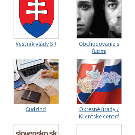
Vestník vlády SR
Obchodovanie s
ľuďmi
Cudzinci
Okresné úrady /
Klientske centrá