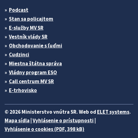
Podcast
Stan sa policajtom
E-služby MV SR
Vestník vlády SR
Obchodovanie s ľuďmi
Cudzinci
Miestna štátna správa
Vládny program ESO
Call centrum MV SR
E-trhovisko
© 2026 Ministerstvo vnútra SR. Web od
ELET systems
.
Mapa sídla
|
Vyhlásenie o prístupnosti
|
Vyhlásenie o cookies (PDF, 398 kB)