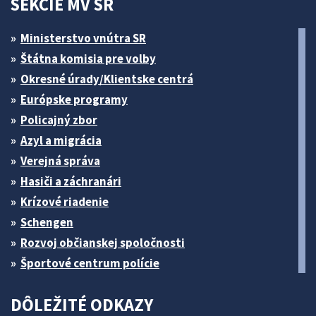
SEKCIE MV SR
Ministerstvo vnútra SR
Štátna komisia pre volby
Okresné úrady/Klientske centrá
Európske programy
Policajný zbor
Azyl a migrácia
Verejná správa
Hasiči a záchranári
Krízové riadenie
Schengen
Rozvoj občianskej spoločnosti
Športové centrum polície
DÔLEŽITÉ ODKAZY