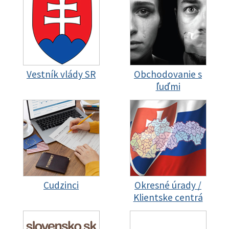
Vestník vlády SR
Obchodovanie s
ľuďmi
Cudzinci
Okresné úrady /
Klientske centrá