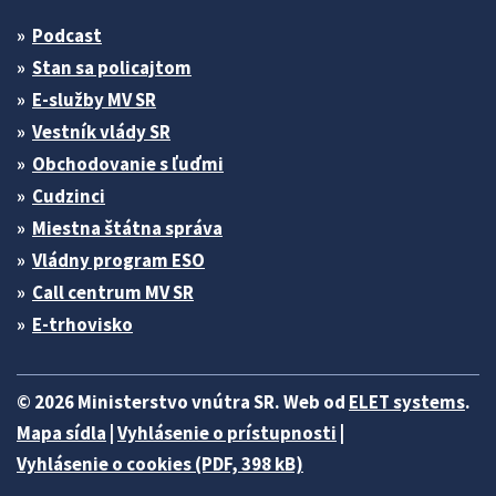
Podcast
Stan sa policajtom
E-služby MV SR
Vestník vlády SR
Obchodovanie s ľuďmi
Cudzinci
Miestna štátna správa
Vládny program ESO
Call centrum MV SR
E-trhovisko
© 2026 Ministerstvo vnútra SR. Web od
ELET systems
.
Mapa sídla
|
Vyhlásenie o prístupnosti
|
Vyhlásenie o cookies (PDF, 398 kB)