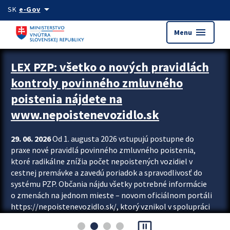
Preskocit na hlavný obsah
arrow_drop_down
SK
e-Gov
menu
Menu
Zastavit automatický posun upútavok
LEX PZP: všetko o nových pravidlách
kontroly povinného zmluvného
poistenia nájdete na
www.nepoistenevozidlo.sk
29. 06. 2026
Od 1. augusta 2026 vstupujú postupne do
praxe nové pravidlá povinného zmluvného poistenia,
ktoré radikálne znížia počet nepoistených vozidiel v
cestnej premávke a zavedú poriadok a spravodlivosť do
systému PZP. Občania nájdu všetky potrebné informácie
o zmenách na jednom mieste – novom oficiálnom portáli
https://nepoistenevozidlo.sk/, ktorý vznikol v spolupráci
Slovenskej kancelárie poisťovateľov (SKP), Slovenskej
pause_presentation
asociácie poisťovní (SLASPO) a Ministerstva vnútra SR.