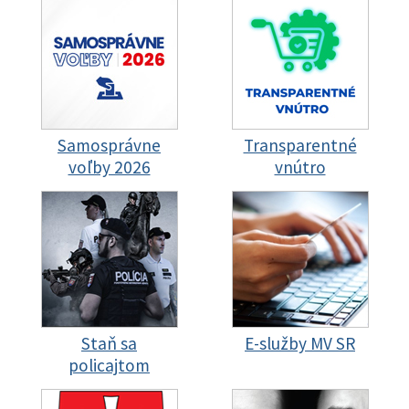
Samosprávne
Transparentné
voľby 2026
vnútro
Staň sa
E-služby MV SR
policajtom