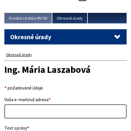
Novinky predstavili na...
Viac
Úvodná stránka MV SR
Okresné úrady
Okresné úrady
Okresné úrady
Ing. Mária Laszabová
*
požadované údaje
Vaša e-mailová adresa
*
Text správy
*