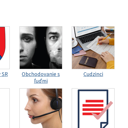
y SR
Obchodovanie s
Cudzinci
ľuďmi