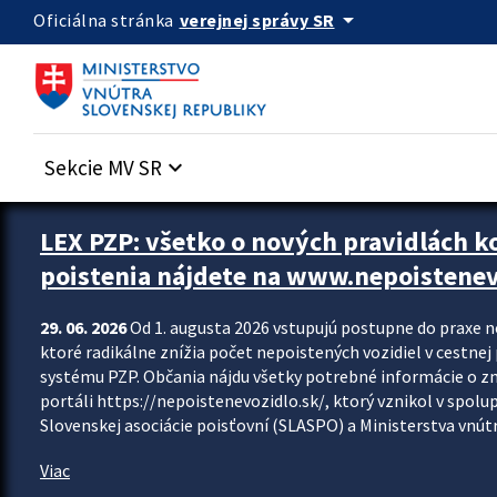
Preskocit na hlavný obsah
arrow_drop_down
verejnej správy SR
Oficiálna stránka
Sekcie MV SR
keyboard_arrow_down
Zastavit automatický posun upútavok
LEX PZP: všetko o nových pravidlách 
poistenia nájdete na www.nepoistenev
29. 06. 2026
Od 1. augusta 2026 vstupujú postupne do praxe 
ktoré radikálne znížia počet nepoistených vozidiel v cestne
systému PZP. Občania nájdu všetky potrebné informácie o 
portáli https://nepoistenevozidlo.sk/, ktorý vznikol v spolu
Slovenskej asociácie poisťovní (SLASPO) a Ministerstva vnútra
Viac