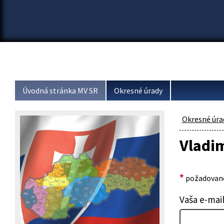
Úvodná stránka MV SR
Okresné úrady
Okresné úra
Vladim
*
požadované
Vaša e-mai