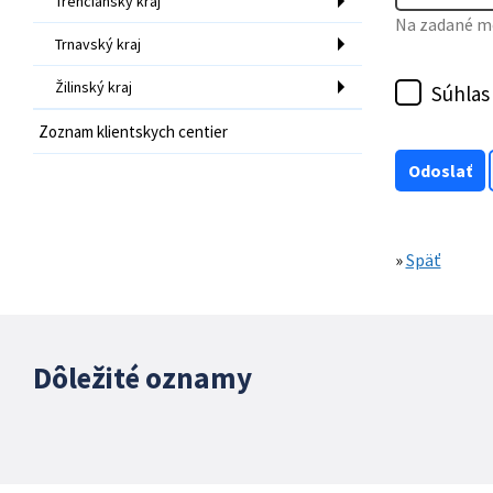
Trenčiansky kraj
Na zadané mo
Trnavský kraj
Žilinský kraj
Súhlas
Zoznam klientskych centier
»
Späť
Dôležité oznamy