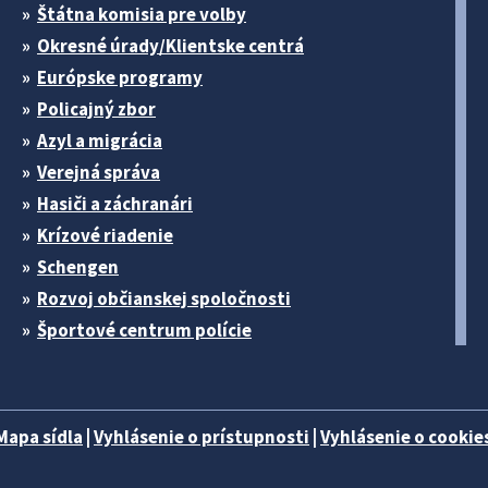
Štátna komisia pre volby
Okresné úrady/Klientske centrá
Európske programy
Policajný zbor
Azyl a migrácia
Verejná správa
Hasiči a záchranári
Krízové riadenie
Schengen
Rozvoj občianskej spoločnosti
Športové centrum polície
Mapa sídla
|
Vyhlásenie o prístupnosti
|
Vyhlásenie o cookies