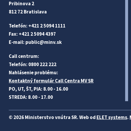
Pribinova 2
812 72 Bratislava
Telefón: +421 2 5094 1111
Fax: +421 2 5094 4397
E-mail:
public@minv
.sk
Call centrum:
Telefón: 0800 222 222
Nahlásenie problému:
Kontaktný formulár Call Centra MV SR
PO, UT, ŠT, PIA: 8.00 - 16.00
STREDA: 8.00 - 17.00
© 2026 Ministerstvo vnútra SR. Web od
ELET systems
.