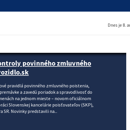
Dnes je 8. 
kontroly povinného zmluvného
ozidlo.sk
nové pravidlá povinného zmluvného poistenia,
j premávke a zavedú poriadok a spravodlivosť do
zmenách na jednom mieste – novom oficiálnom
práci Slovenskej kancelárie poisťovateľov (SKP),
 SR. Novinky predstavili na...