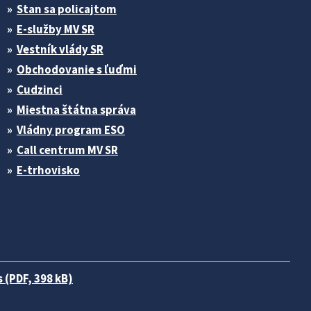
Stan sa policajtom
E-služby MV SR
Vestník vlády SR
Obchodovanie s ľuďmi
Cudzinci
Miestna štátna správa
Vládny program ESO
Call centrum MV SR
E-trhovisko
 (PDF, 398 kB)