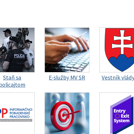
Staň sa
E-služby MV SR
Vestník vlád
policajtom