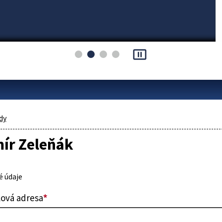
pause_presentation
dy
ír Zeleňák
 údaje
lová adresa
*