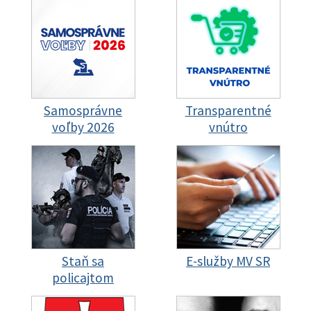
Samosprávne
Transparentné
voľby 2026
vnútro
Staň sa
E-služby MV SR
policajtom