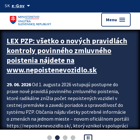
Preskocit na hlavný obsah
arrow_drop_down
SK
e-Gov
menu
Menu
Zastavit automatický posun upútavok
LEX PZP: všetko o nových pravidlách
kontroly povinného zmluvného
poistenia nájdete na
www.nepoistenevozidlo.sk
29. 06. 2026
Od 1. augusta 2026 vstupujú postupne do
praxe nové pravidlá povinného zmluvného poistenia,
ktoré radikálne znížia počet nepoistených vozidiel v
cestnej premávke a zavedú poriadok a spravodlivosť do
systému PZP. Občania nájdu všetky potrebné informácie
o zmenách na jednom mieste – novom oficiálnom portáli
https://nepoistenevozidlo.sk/, ktorý vznikol v spolupráci
Slovenskej kancelárie poisťovateľov (SKP), Slovenskej
pause_presentation
asociácie poisťovní (SLASPO) a Ministerstva vnútra SR.