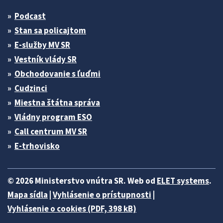
Podcast
Stan sa policajtom
E-služby MV SR
Vestník vlády SR
Obchodovanie s ľuďmi
Cudzinci
Miestna štátna správa
Vládny program ESO
Call centrum MV SR
E-trhovisko
© 2026 Ministerstvo vnútra SR. Web od
ELET systems
.
Mapa sídla
|
Vyhlásenie o prístupnosti
|
Vyhlásenie o cookies (PDF, 398 kB)