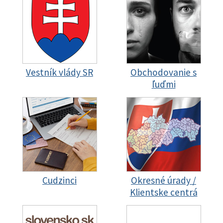
Vestník vlády SR
Obchodovanie s
ľuďmi
Cudzinci
Okresné úrady /
Klientske centrá