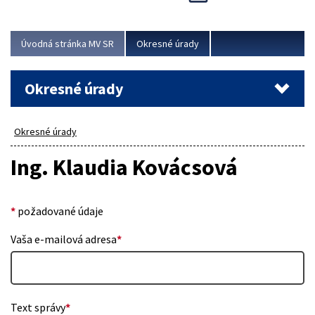
Novinky predstavili na...
Viac
Úvodná stránka MV SR
Okresné úrady
Okresné úrady
Okresné úrady
Ing. Klaudia Kovácsová
*
požadované údaje
Vaša e-mailová adresa
*
Text správy
*