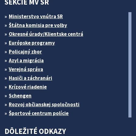
SEKCIE MV SR
Ministerstvo vnútra SR
Štátna komisia pre volby
Okresné úrady/Klientske centrá
Európske programy
Policajný zbor
Azyl a migrácia
Verejná správa
Hasiči a záchranári
Krízové riadenie
Schengen
Rozvoj občianskej spoločnosti
Športové centrum polície
DÔLEŽITÉ ODKAZY