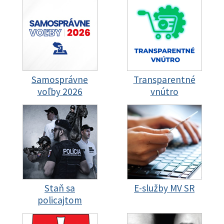
Samosprávne
Transparentné
voľby 2026
vnútro
Staň sa
E-služby MV SR
policajtom