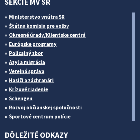
SEKCIE MV SR
Ministerstvo vnútra SR
Štátna komisia pre volby
Okresné úrady/Klientske centrá
Európske programy
Policajný zbor
Azyl a migrácia
Verejná správa
Hasiči a záchranári
Krízové riadenie
Schengen
Rozvoj občianskej spoločnosti
Športové centrum polície
DÔLEŽITÉ ODKAZY