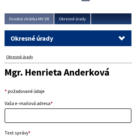
Novinky predstavili na...
Viac
Úvodná stránka MV SR
Okresné úrady
Okresné úrady
Okresné úrady
Mgr. Henrieta Anderková
*
požadované údaje
Vaša e-mailová adresa
*
Text správy
*