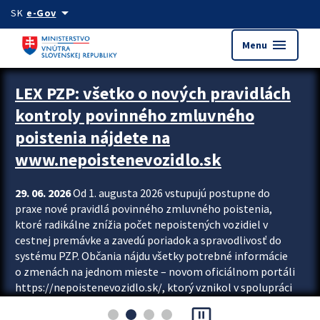
Preskocit na hlavný obsah
arrow_drop_down
SK
e-Gov
menu
Menu
Zastavit automatický posun upútavok
LEX PZP: všetko o nových pravidlách
kontroly povinného zmluvného
poistenia nájdete na
www.nepoistenevozidlo.sk
29. 06. 2026
Od 1. augusta 2026 vstupujú postupne do
praxe nové pravidlá povinného zmluvného poistenia,
ktoré radikálne znížia počet nepoistených vozidiel v
cestnej premávke a zavedú poriadok a spravodlivosť do
systému PZP. Občania nájdu všetky potrebné informácie
o zmenách na jednom mieste – novom oficiálnom portáli
https://nepoistenevozidlo.sk/, ktorý vznikol v spolupráci
Slovenskej kancelárie poisťovateľov (SKP), Slovenskej
pause_presentation
asociácie poisťovní (SLASPO) a Ministerstva vnútra SR.