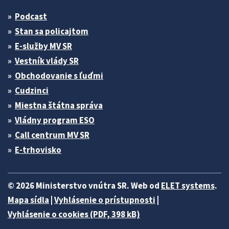
Podcast
Stan sa policajtom
E-služby MV SR
Vestník vlády SR
Obchodovanie s ľuďmi
Cudzinci
Miestna štátna správa
Vládny program ESO
Call centrum MV SR
E-trhovisko
© 2026 Ministerstvo vnútra SR. Web od
ELET systems
.
Mapa sídla
|
Vyhlásenie o prístupnosti
|
Vyhlásenie o cookies (PDF, 398 kB)