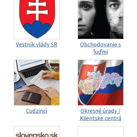
Vestník vlády SR
Obchodovanie s
ľuďmi
Cudzinci
Okresné úrady /
Klientske centrá