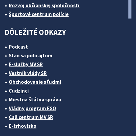
Rozvoj občianskej spoločnosti
Športové centrum polície
DÔLEŽITÉ ODKAZY
Podcast
Stan sa policajtom
E-služby MV SR
Vestník vlády SR
Obchodovanie s ľuďmi
Cudzinci
Miestna štátna správa
Vládny program ESO
Call centrum MV SR
E-trhovisko