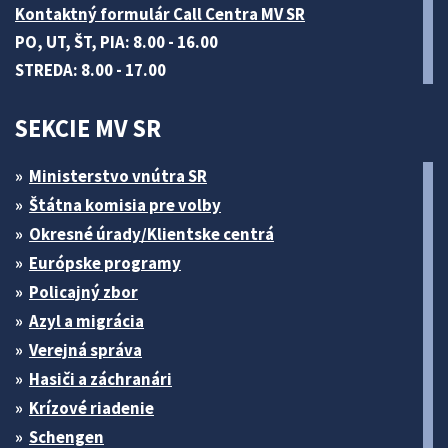
Kontaktný formulár Call Centra MV SR
PO, UT, ŠT, PIA: 8.00 - 16.00
STREDA: 8.00 - 17.00
SEKCIE MV SR
Ministerstvo vnútra SR
Štátna komisia pre volby
Okresné úrady/Klientske centrá
Európske programy
Policajný zbor
Azyl a migrácia
Verejná správa
Hasiči a záchranári
Krízové riadenie
Schengen