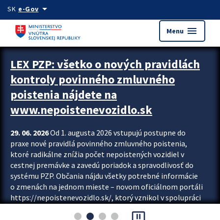
Preskocit na hlavný obsah
arrow_drop_down
SK
e-Gov
menu
Menu
Zastavit automatický posun upútavok
LEX PZP: všetko o nových pravidlách
kontroly povinného zmluvného
poistenia nájdete na
www.nepoistenevozidlo.sk
29. 06. 2026
Od 1. augusta 2026 vstupujú postupne do
praxe nové pravidlá povinného zmluvného poistenia,
ktoré radikálne znížia počet nepoistených vozidiel v
cestnej premávke a zavedú poriadok a spravodlivosť do
systému PZP. Občania nájdu všetky potrebné informácie
o zmenách na jednom mieste – novom oficiálnom portáli
https://nepoistenevozidlo.sk/, ktorý vznikol v spolupráci
Slovenskej kancelárie poisťovateľov (SKP), Slovenskej
pause_presentation
asociácie poisťovní (SLASPO) a Ministerstva vnútra SR.