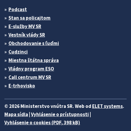
Podcast
Stan sa policajtom
E-služby MV SR
Vestník vlády SR
Obchodovanie s ľuďmi
Cudzinci
Miestna štátna správa
Vládny program ESO
Call centrum MV SR
E-trhovisko
© 2026 Ministerstvo vnútra SR. Web od
ELET systems
.
Mapa sídla
|
Vyhlásenie o prístupnosti
|
Vyhlásenie o cookies (PDF, 398 kB)