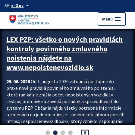
Preskocit na hlavný obsah
arrow_drop_down
SK
e-Gov
menu
Menu
Zastavit automatický posun upútavok
LEX PZP: všetko o nových pravidlách
kontroly povinného zmluvného
poistenia nájdete na
www.nepoistenevozidlo.sk
29. 06. 2026
Od 1. augusta 2026 vstupujú postupne do
praxe nové pravidlá povinného zmluvného poistenia,
ktoré radikálne znížia počet nepoistených vozidiel v
cestnej premávke a zavedú poriadok a spravodlivosť do
systému PZP. Občania nájdu všetky potrebné informácie
o zmenách na jednom mieste – novom oficiálnom portáli
https://nepoistenevozidlo.sk/, ktorý vznikol v spolupráci
Slovenskej kancelárie poisťovateľov (SKP), Slovenskej
pause_presentation
asociácie poisťovní (SLASPO) a Ministerstva vnútra SR.