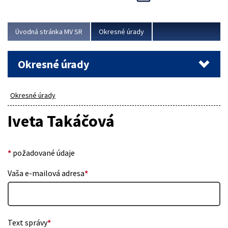
Novinky predstavili na...
Viac
Úvodná stránka MV SR
Okresné úrady
Okresné úrady
Okresné úrady
Iveta Takáčová
*
požadované údaje
Vaša e-mailová adresa
*
Text správy
*