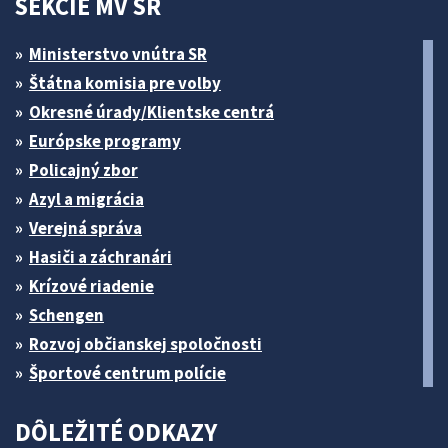
SEKCIE MV SR
Ministerstvo vnútra SR
Štátna komisia pre volby
Okresné úrady/Klientske centrá
Európske programy
Policajný zbor
Azyl a migrácia
Verejná správa
Hasiči a záchranári
Krízové riadenie
Schengen
Rozvoj občianskej spoločnosti
Športové centrum polície
DÔLEŽITÉ ODKAZY