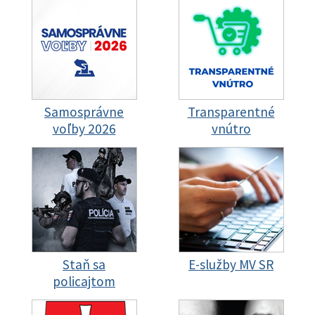
Samosprávne
Transparentné
voľby 2026
vnútro
Staň sa
E-služby MV SR
policajtom