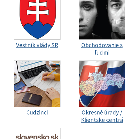
Vestník vlády SR
Obchodovanie s
ľuďmi
Cudzinci
Okresné úrady /
Klientske centrá