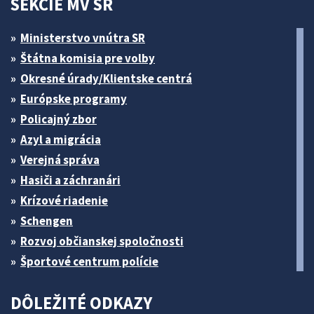
SEKCIE MV SR
Ministerstvo vnútra SR
Štátna komisia pre volby
Okresné úrady/Klientske centrá
Európske programy
Policajný zbor
Azyl a migrácia
Verejná správa
Hasiči a záchranári
Krízové riadenie
Schengen
Rozvoj občianskej spoločnosti
Športové centrum polície
DÔLEŽITÉ ODKAZY