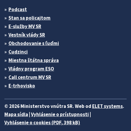
Podcast
Stan sa policajtom
E-služby MV SR
Vestník vlády SR
Obchodovanie s ľuďmi
Cudzinci
Miestna štátna správa
Vládny program ESO
Call centrum MV SR
E-trhovisko
© 2026 Ministerstvo vnútra SR. Web od
ELET systems
.
Mapa sídla
|
Vyhlásenie o prístupnosti
|
Vyhlásenie o cookies (PDF, 398 kB)