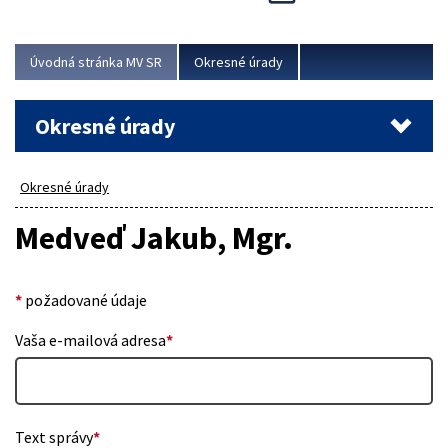
Novinky predstavili na...
Viac
Úvodná stránka MV SR
Okresné úrady
Okresné úrady
Okresné úrady
Medveď Jakub, Mgr.
*
požadované údaje
Vaša e-mailová adresa
*
Text správy
*