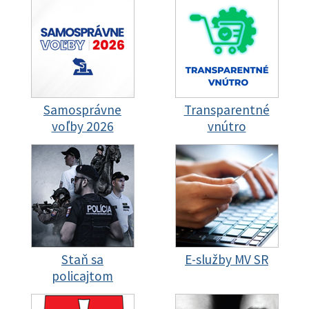
Samosprávne
Transparentné
voľby 2026
vnútro
Staň sa
E-služby MV SR
policajtom