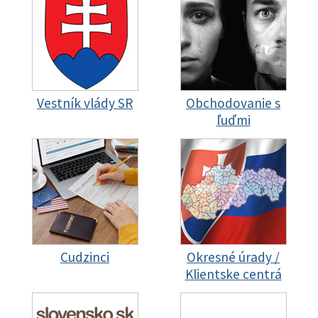
Vestník vlády SR
Obchodovanie s
ľuďmi
Cudzinci
Okresné úrady /
Klientske centrá