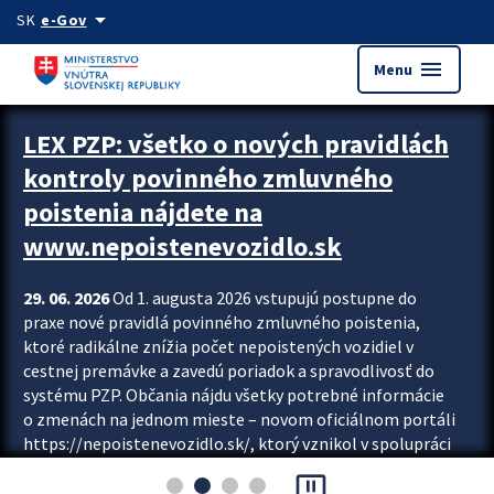
Preskocit na hlavný obsah
arrow_drop_down
SK
e-Gov
menu
Menu
Zastavit automatický posun upútavok
LEX PZP: všetko o nových pravidlách
kontroly povinného zmluvného
poistenia nájdete na
www.nepoistenevozidlo.sk
29. 06. 2026
Od 1. augusta 2026 vstupujú postupne do
praxe nové pravidlá povinného zmluvného poistenia,
ktoré radikálne znížia počet nepoistených vozidiel v
cestnej premávke a zavedú poriadok a spravodlivosť do
systému PZP. Občania nájdu všetky potrebné informácie
o zmenách na jednom mieste – novom oficiálnom portáli
https://nepoistenevozidlo.sk/, ktorý vznikol v spolupráci
Slovenskej kancelárie poisťovateľov (SKP), Slovenskej
pause_presentation
asociácie poisťovní (SLASPO) a Ministerstva vnútra SR.