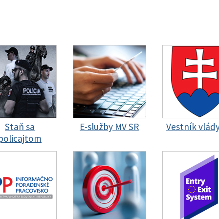
Staň sa
E-služby MV SR
Vestník vlád
policajtom