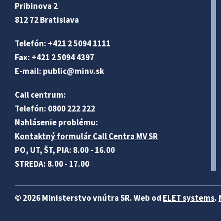
Pribinova 2
812 72 Bratislava
Telefón: +421 2 5094 1111
Fax: +421 2 5094 4397
E-mail:
public@minv
.sk
Call centrum:
Telefón: 0800 222 222
Nahlásenie problému:
Kontaktný formulár Call Centra MV SR
PO, UT, ŠT, PIA: 8.00 - 16.00
STREDA: 8.00 - 17.00
© 2026 Ministerstvo vnútra SR. Web od
ELET systems
.