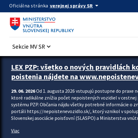
Preskocit na hlavný obsah
arrow_drop_down
verejnej správy SR
Oficiálna stránka
Sekcie MV SR
keyboard_arrow_down
Zastavit automatický posun upútavok
LEX PZP: všetko o nových pravidlách 
poistenia nájdete na www.nepoistenev
29. 06. 2026
Od 1. augusta 2026 vstupujú postupne do praxe 
ktoré radikálne znížia počet nepoistených vozidiel v cestne
systému PZP. Občania nájdu všetky potrebné informácie o 
portáli https://nepoistenevozidlo.sk/, ktorý vznikol v spolu
Slovenskej asociácie poisťovní (SLASPO) a Ministerstva vnútra
Viac