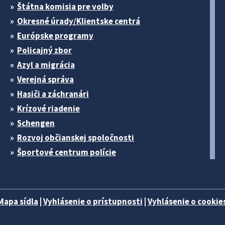
Štátna komisia pre volby
Okresné úrady/Klientske centrá
Európske programy
Policajný zbor
Azyl a migrácia
Verejná správa
Hasiči a záchranári
Krízové riadenie
Schengen
Rozvoj občianskej spoločnosti
Športové centrum polície
Mapa sídla
|
Vyhlásenie o prístupnosti
|
Vyhlásenie o cookies