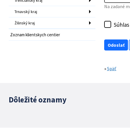
Trenčiansky kraj
Na zadané mo
Trnavský kraj
Žilinský kraj
Súhlas
Zoznam klientskych centier
»
Späť
Dôležité oznamy