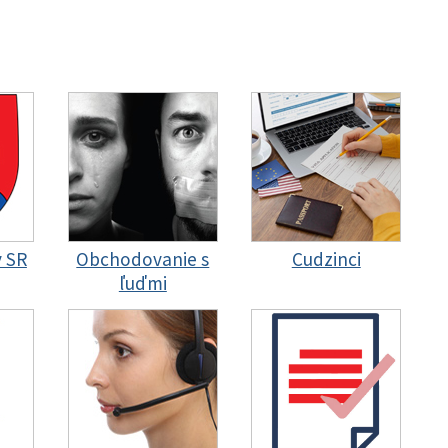
y SR
Obchodovanie s
Cudzinci
ľuďmi