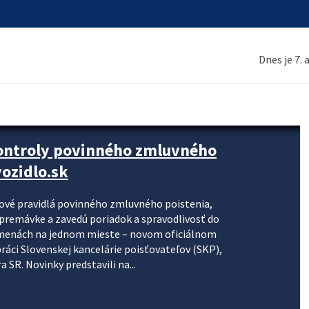
Dnes je 7.
kontroly povinného zmluvného
ozidlo.sk
nové pravidlá povinného zmluvného poistenia,
j premávke a zavedú poriadok a spravodlivosť do
zmenách na jednom mieste – novom oficiálnom
práci Slovenskej kancelárie poisťovateľov (SKP),
 SR. Novinky predstavili na...