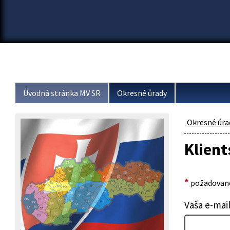
Úvodná stránka MV SR
Okresné úrady
Okresné úra
Klient
*
požadované
Vaša e-mai