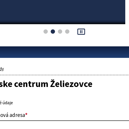
pause_presentation
dy
ske centrum Želiezovce
 údaje
lová adresa
*