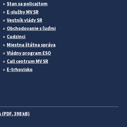
Stan sa policajtom
E-služby MV SR
Vestník vlády SR
Obchodovanie s ľuďmi
Cudzinci
Miestna štátna správa
Vládny program ESO
Call centrum MV SR
E-trhovisko
 (PDF, 398 kB)