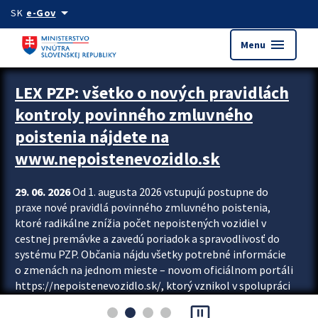
Preskocit na hlavný obsah
arrow_drop_down
SK
e-Gov
menu
Menu
Zastavit automatický posun upútavok
LEX PZP: všetko o nových pravidlách
kontroly povinného zmluvného
poistenia nájdete na
www.nepoistenevozidlo.sk
29. 06. 2026
Od 1. augusta 2026 vstupujú postupne do
praxe nové pravidlá povinného zmluvného poistenia,
ktoré radikálne znížia počet nepoistených vozidiel v
cestnej premávke a zavedú poriadok a spravodlivosť do
systému PZP. Občania nájdu všetky potrebné informácie
o zmenách na jednom mieste – novom oficiálnom portáli
https://nepoistenevozidlo.sk/, ktorý vznikol v spolupráci
Slovenskej kancelárie poisťovateľov (SKP), Slovenskej
pause_presentation
asociácie poisťovní (SLASPO) a Ministerstva vnútra SR.