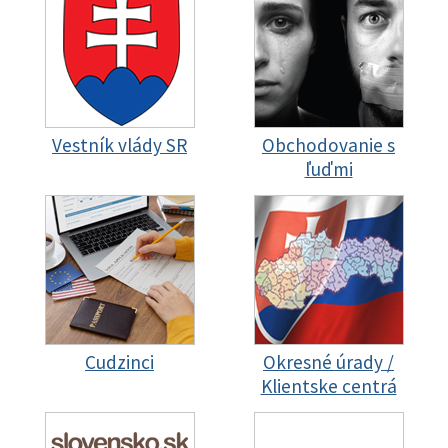
Vestník vlády SR
Obchodovanie s
ľuďmi
Cudzinci
Okresné úrady /
Klientske centrá