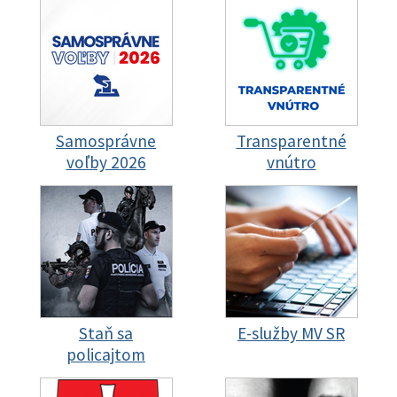
Samosprávne
Transparentné
voľby 2026
vnútro
Staň sa
E-služby MV SR
policajtom