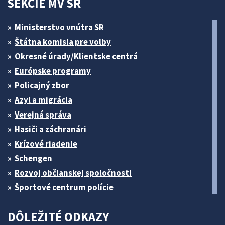
SEKCIE MV SR
Ministerstvo vnútra SR
Štátna komisia pre volby
Okresné úrady/Klientske centrá
Európske programy
Policajný zbor
Azyl a migrácia
Verejná správa
Hasiči a záchranári
Krízové riadenie
Schengen
Rozvoj občianskej spoločnosti
Športové centrum polície
DÔLEŽITÉ ODKAZY