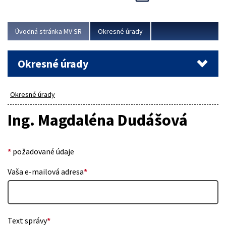
Novinky predstavili na...
Viac
Úvodná stránka MV SR
Okresné úrady
Okresné úrady
Okresné úrady
Ing. Magdaléna Dudášová
*
požadované údaje
Vaša e-mailová adresa
*
Text správy
*