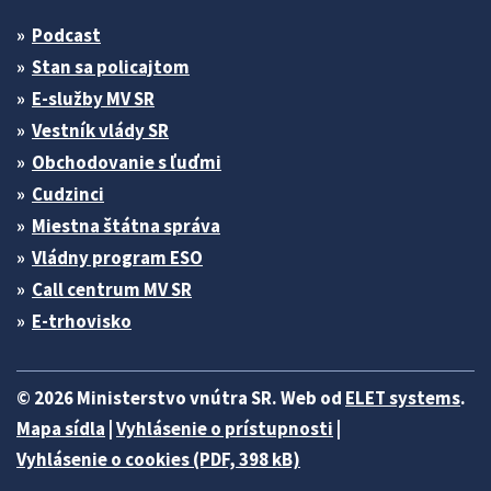
Podcast
Stan sa policajtom
E-služby MV SR
Vestník vlády SR
Obchodovanie s ľuďmi
Cudzinci
Miestna štátna správa
Vládny program ESO
Call centrum MV SR
E-trhovisko
© 2026 Ministerstvo vnútra SR. Web od
ELET systems
.
Mapa sídla
|
Vyhlásenie o prístupnosti
|
Vyhlásenie o cookies (PDF, 398 kB)