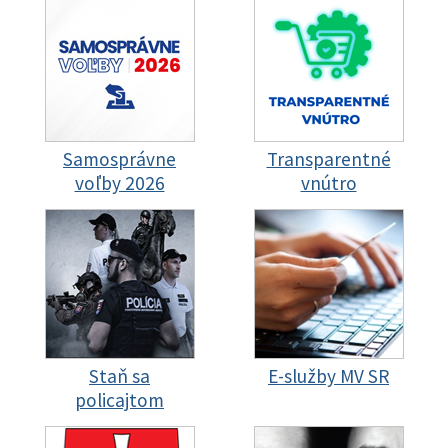
Samosprávne
Transparentné
voľby 2026
vnútro
Staň sa
E-služby MV SR
policajtom