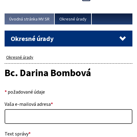
Novinky predstavili na...
Viac
Úvodná stránka MV SR
Okresné úrady
Okresné úrady
Okresné úrady
Bc. Darina Bombová
*
požadované údaje
Vaša e-mailová adresa
*
Text správy
*