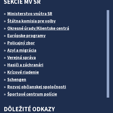
SEKCIE MV SR
Ministerstvo vnútra SR
Štátna komisia pre volby
Okresné úrady/Klientske centrá
Európske programy
Policajný zbor
Azyl a migrácia
Verejná správa
Hasiči a záchranári
Krízové riadenie
Schengen
Rozvoj občianskej spoločnosti
Športové centrum polície
DÔLEŽITÉ ODKAZY