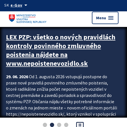
Preskocit na hlavný obsah
arrow_drop_down
SK
e-Gov
menu
Menu
Zastavit automatický posun upútavok
LEX PZP: všetko o nových pravidlách
kontroly povinného zmluvného
poistenia nájdete na
www.nepoistenevozidlo.sk
29. 06. 2026
Od 1. augusta 2026 vstupujú postupne do
praxe nové pravidlá povinného zmluvného poistenia,
ktoré radikálne znížia počet nepoistených vozidiel v
cestnej premávke a zavedú poriadok a spravodlivosť do
systému PZP. Občania nájdu všetky potrebné informácie
o zmenách na jednom mieste – novom oficiálnom portáli
https://nepoistenevozidlo.sk/, ktorý vznikol v spolupráci
Slovenskej kancelárie poisťovateľov (SKP), Slovenskej
pause_presentation
asociácie poisťovní (SLASPO) a Ministerstva vnútra SR.