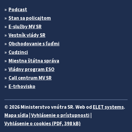
Podcast
Stan sa policajtom
E-služby MV SR
Vestník vlády SR
Obchodovanie s ľuďmi
Cudzinci
Miestna štátna správa
Vládny program ESO
Call centrum MV SR
E-trhovisko
© 2026 Ministerstvo vnútra SR. Web od
ELET systems
.
Mapa sídla
|
Vyhlásenie o prístupnosti
|
Vyhlásenie o cookies (PDF, 398 kB)