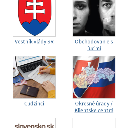
Vestník vlády SR
Obchodovanie s
ľuďmi
Cudzinci
Okresné úrady /
Klientske centrá