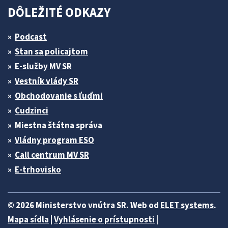
DÔLEŽITÉ ODKAZY
Podcast
Stan sa policajtom
E-služby MV SR
Vestník vlády SR
Obchodovanie s ľuďmi
Cudzinci
Miestna štátna správa
Vládny program ESO
Call centrum MV SR
E-trhovisko
© 2026 Ministerstvo vnútra SR. Web od
ELET systems
.
Mapa sídla
|
Vyhlásenie o prístupnosti
|