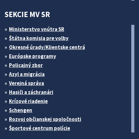
SEKCIE MV SR
Ministerstvo vnútra SR
Štátna komisia pre volby
Okresné úrady/Klientske centrá
Európske programy
Policajný zbor
Azyl a migrácia
Verejná správa
Hasiči a záchranári
Krízové riadenie
Schengen
Rozvoj občianskej spoločnosti
Športové centrum polície