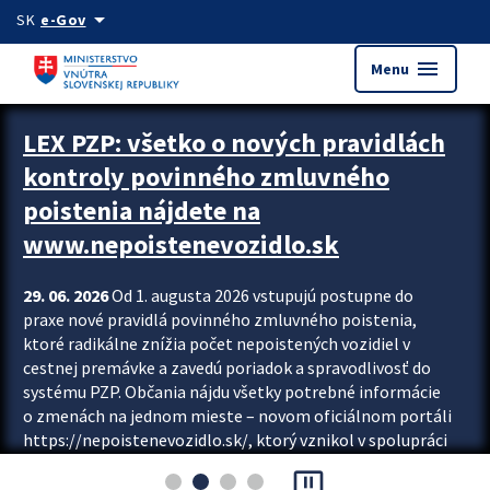
Preskocit na hlavný obsah
arrow_drop_down
SK
e-Gov
menu
Menu
Zastavit automatický posun upútavok
LEX PZP: všetko o nových pravidlách
kontroly povinného zmluvného
poistenia nájdete na
www.nepoistenevozidlo.sk
29. 06. 2026
Od 1. augusta 2026 vstupujú postupne do
praxe nové pravidlá povinného zmluvného poistenia,
ktoré radikálne znížia počet nepoistených vozidiel v
cestnej premávke a zavedú poriadok a spravodlivosť do
systému PZP. Občania nájdu všetky potrebné informácie
o zmenách na jednom mieste – novom oficiálnom portáli
https://nepoistenevozidlo.sk/, ktorý vznikol v spolupráci
Slovenskej kancelárie poisťovateľov (SKP), Slovenskej
pause_presentation
asociácie poisťovní (SLASPO) a Ministerstva vnútra SR.