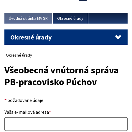
Novinky predstavili na...
Viac
Úvodná stránka MV SR
Okresné úrady
Okresné úrady
Okresné úrady
Všeobecná vnútorná správa
PB-pracovisko Púchov
*
požadované údaje
Vaša e-mailová adresa
*