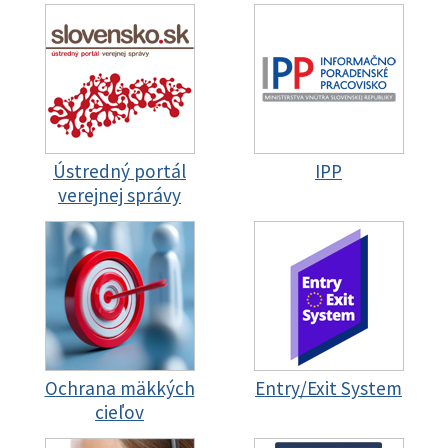
Ústredný portál
IPP
verejnej správy
Ochrana mäkkých
Entry/Exit System
cieľov