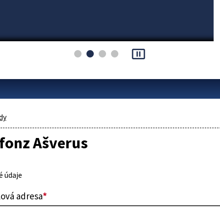
pause_presentation
dy
lfonz Ašverus
 údaje
lová adresa
*