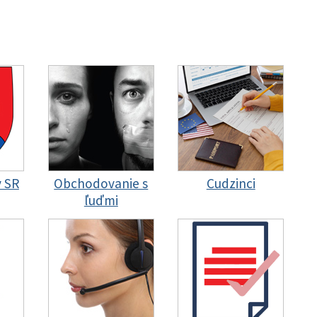
y SR
Obchodovanie s
Cudzinci
ľuďmi