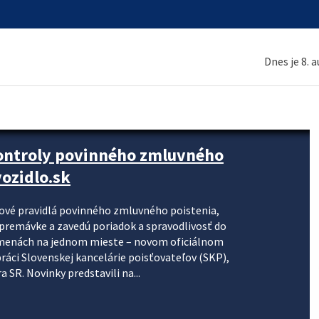
Dnes je 8. 
kontroly povinného zmluvného
ozidlo.sk
nové pravidlá povinného zmluvného poistenia,
j premávke a zavedú poriadok a spravodlivosť do
zmenách na jednom mieste – novom oficiálnom
práci Slovenskej kancelárie poisťovateľov (SKP),
 SR. Novinky predstavili na...