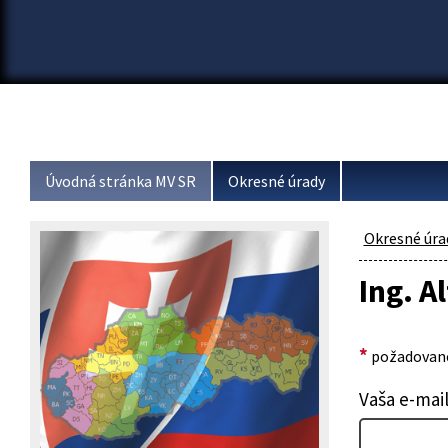
Úvodná stránka MV SR
Okresné úrady
Okresné úra
Ing. A
*
požadované
Vaša e-mai