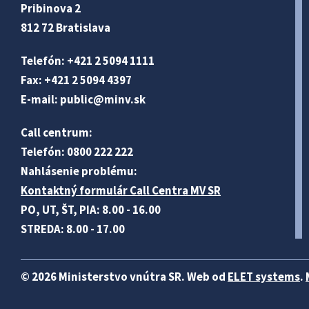
Pribinova 2
812 72 Bratislava
Telefón: +421 2 5094 1111
Fax: +421 2 5094 4397
E-mail:
public@minv
.sk
Call centrum:
Telefón: 0800 222 222
Nahlásenie problému:
Kontaktný formulár Call Centra MV SR
PO, UT, ŠT, PIA: 8.00 - 16.00
STREDA: 8.00 - 17.00
© 2026 Ministerstvo vnútra SR. Web od
ELET systems
.