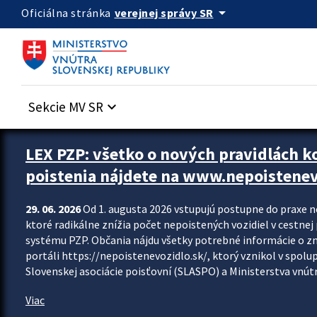
Preskocit na hlavný obsah
arrow_drop_down
verejnej správy SR
Oficiálna stránka
Sekcie MV SR
keyboard_arrow_down
Zastavit automatický posun upútavok
LEX PZP: všetko o nových pravidlách 
poistenia nájdete na www.nepoistenev
29. 06. 2026
Od 1. augusta 2026 vstupujú postupne do praxe 
ktoré radikálne znížia počet nepoistených vozidiel v cestne
systému PZP. Občania nájdu všetky potrebné informácie o 
portáli https://nepoistenevozidlo.sk/, ktorý vznikol v spolu
Slovenskej asociácie poisťovní (SLASPO) a Ministerstva vnútra
Viac