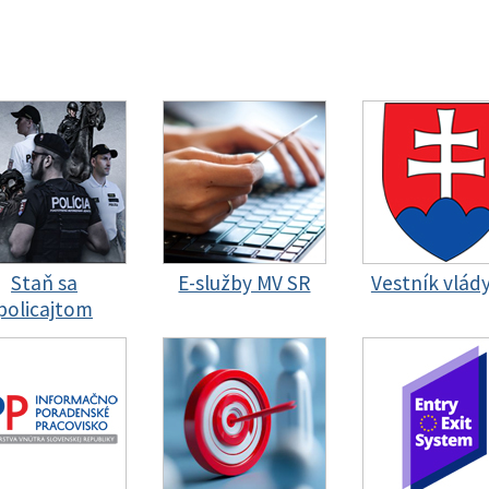
Staň sa
E-služby MV SR
Vestník vlád
policajtom