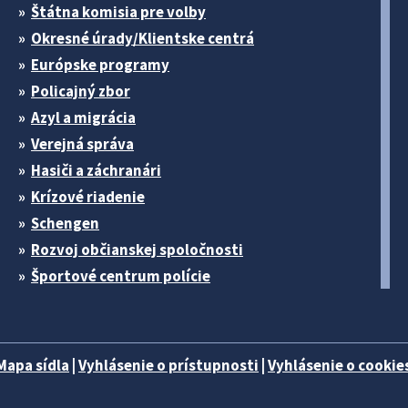
Štátna komisia pre volby
Okresné úrady/Klientske centrá
Európske programy
Policajný zbor
Azyl a migrácia
Verejná správa
Hasiči a záchranári
Krízové riadenie
Schengen
Rozvoj občianskej spoločnosti
Športové centrum polície
Mapa sídla
|
Vyhlásenie o prístupnosti
|
Vyhlásenie o cookies