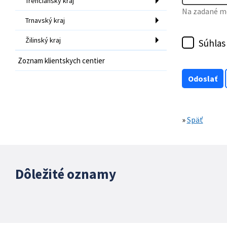
Trenčiansky kraj
Na zadané mo
Trnavský kraj
Žilinský kraj
Súhlas
Zoznam klientskych centier
»
Späť
Dôležité oznamy