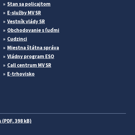
Stan sa policajtom
E-služby MV SR
Vestník vlády SR
Obchodovanie s ľuďmi
Cudzinci
Miestna štátna správa
Vládny program ESO
Call centrum MV SR
E-trhovisko
 (PDF, 398 kB)