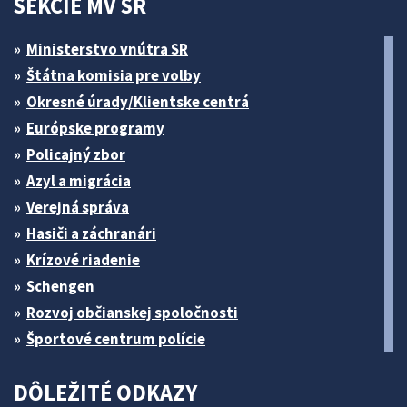
SEKCIE MV SR
Ministerstvo vnútra SR
Štátna komisia pre volby
Okresné úrady/Klientske centrá
Európske programy
Policajný zbor
Azyl a migrácia
Verejná správa
Hasiči a záchranári
Krízové riadenie
Schengen
Rozvoj občianskej spoločnosti
Športové centrum polície
DÔLEŽITÉ ODKAZY