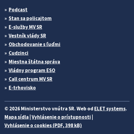
Podcast
Stan sa policajtom
E-služby MV SR
Vestník vlády SR
Obchodovanie s ľuďmi
Cudzinci
Miestna štátna správa
Vládny program ESO
Call centrum MV SR
E-trhovisko
© 2026 Ministerstvo vnútra SR. Web od
ELET systems
.
Mapa sídla
|
Vyhlásenie o prístupnosti
|
Vyhlásenie o cookies (PDF, 398 kB)