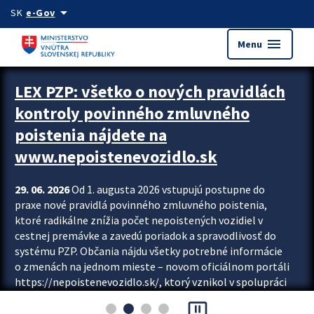
Preskocit na hlavný obsah
arrow_drop_down
SK
e-Gov
menu
Menu
Zastavit automatický posun upútavok
LEX PZP: všetko o nových pravidlách
kontroly povinného zmluvného
poistenia nájdete na
www.nepoistenevozidlo.sk
29. 06. 2026
Od 1. augusta 2026 vstupujú postupne do
praxe nové pravidlá povinného zmluvného poistenia,
ktoré radikálne znížia počet nepoistených vozidiel v
cestnej premávke a zavedú poriadok a spravodlivosť do
systému PZP. Občania nájdu všetky potrebné informácie
o zmenách na jednom mieste – novom oficiálnom portáli
https://nepoistenevozidlo.sk/, ktorý vznikol v spolupráci
Slovenskej kancelárie poisťovateľov (SKP), Slovenskej
pause_presentation
asociácie poisťovní (SLASPO) a Ministerstva vnútra SR.