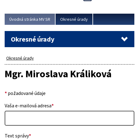
Novinky predstavili na...
Viac
Úvodná stránka MV SR
Okresné úrady
Okresné úrady
Okresné úrady
Mgr. Miroslava Králiková
*
požadované údaje
Vaša e-mailová adresa
*
Text správy
*