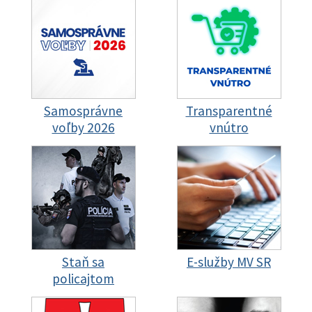
Samosprávne
Transparentné
voľby 2026
vnútro
Staň sa
E-služby MV SR
policajtom