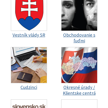
Vestník vlády SR
Obchodovanie s
ľuďmi
Cudzinci
Okresné úrady /
Klientske centrá