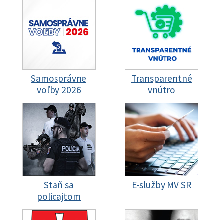
Samosprávne
Transparentné
voľby 2026
vnútro
Staň sa
E-služby MV SR
policajtom