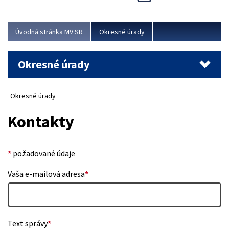
Novinky predstavili na...
Viac
Úvodná stránka MV SR
Okresné úrady
Okresné úrady
Okresné úrady
Kontakty
*
požadované údaje
Vaša e-mailová adresa
*
Text správy
*