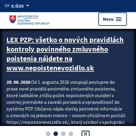
Preskocit na hlavný obsah
arrow_drop_down
SK
e-Gov
menu
Menu
Zastavit automatický posun upútavok
LEX PZP: všetko o nových pravidlách
kontroly povinného zmluvného
poistenia nájdete na
www.nepoistenevozidlo.sk
29. 06. 2026
Od 1. augusta 2026 vstupujú postupne do
praxe nové pravidlá povinného zmluvného poistenia,
ktoré radikálne znížia počet nepoistených vozidiel v
cestnej premávke a zavedú poriadok a spravodlivosť do
systému PZP. Občania nájdu všetky potrebné informácie
o zmenách na jednom mieste – novom oficiálnom portáli
https://nepoistenevozidlo.sk/, ktorý vznikol v spolupráci
Slovenskej kancelárie poisťovateľov (SKP), Slovenskej
pause_presentation
asociácie poisťovní (SLASPO) a Ministerstva vnútra SR.