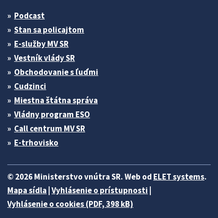
Podcast
Stan sa policajtom
E-služby MV SR
Vestník vlády SR
Obchodovanie s ľuďmi
Cudzinci
Miestna štátna správa
Vládny program ESO
Call centrum MV SR
E-trhovisko
© 2026 Ministerstvo vnútra SR. Web od
ELET systems
.
Mapa sídla
|
Vyhlásenie o prístupnosti
|
Vyhlásenie o cookies (PDF, 398 kB)