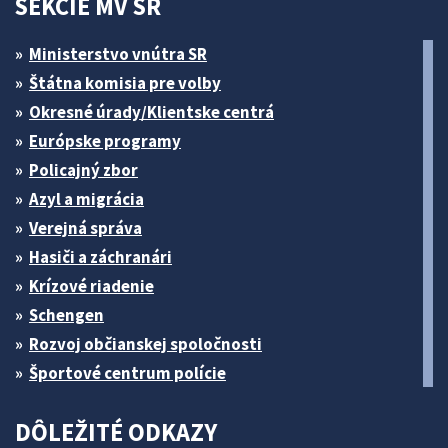
SEKCIE MV SR
Ministerstvo vnútra SR
Štátna komisia pre volby
Okresné úrady/Klientske centrá
Európske programy
Policajný zbor
Azyl a migrácia
Verejná správa
Hasiči a záchranári
Krízové riadenie
Schengen
Rozvoj občianskej spoločnosti
Športové centrum polície
DÔLEŽITÉ ODKAZY