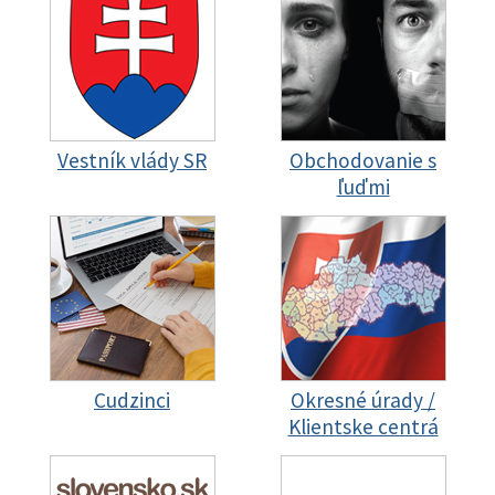
Vestník vlády SR
Obchodovanie s
ľuďmi
Cudzinci
Okresné úrady /
Klientske centrá