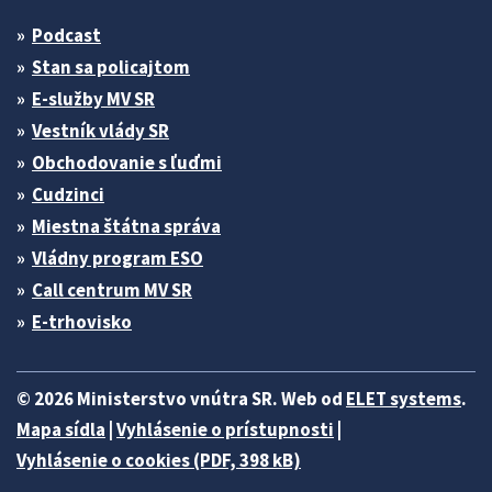
Podcast
Stan sa policajtom
E-služby MV SR
Vestník vlády SR
Obchodovanie s ľuďmi
Cudzinci
Miestna štátna správa
Vládny program ESO
Call centrum MV SR
E-trhovisko
© 2026 Ministerstvo vnútra SR. Web od
ELET systems
.
Mapa sídla
|
Vyhlásenie o prístupnosti
|
Vyhlásenie o cookies (PDF, 398 kB)