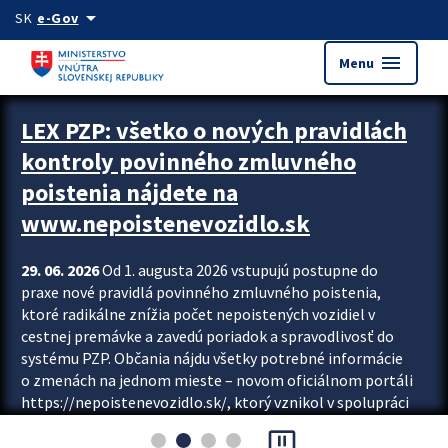
Preskocit na hlavný obsah
arrow_drop_down
SK
e-Gov
menu
Menu
Zastavit automatický posun upútavok
LEX PZP: všetko o nových pravidlách
kontroly povinného zmluvného
poistenia nájdete na
www.nepoistenevozidlo.sk
29. 06. 2026
Od 1. augusta 2026 vstupujú postupne do
praxe nové pravidlá povinného zmluvného poistenia,
ktoré radikálne znížia počet nepoistených vozidiel v
cestnej premávke a zavedú poriadok a spravodlivosť do
systému PZP. Občania nájdu všetky potrebné informácie
o zmenách na jednom mieste – novom oficiálnom portáli
https://nepoistenevozidlo.sk/, ktorý vznikol v spolupráci
Slovenskej kancelárie poisťovateľov (SKP), Slovenskej
pause_presentation
asociácie poisťovní (SLASPO) a Ministerstva vnútra SR.