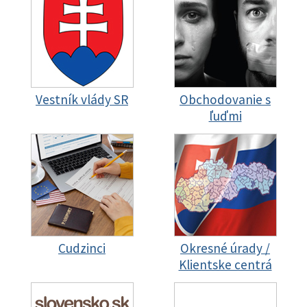
Vestník vlády SR
Obchodovanie s
ľuďmi
Cudzinci
Okresné úrady /
Klientske centrá