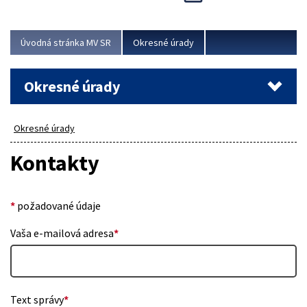
Novinky predstavili na...
Viac
Úvodná stránka MV SR
Okresné úrady
Okresné úrady
Okresné úrady
Kontakty
*
požadované údaje
Vaša e-mailová adresa
*
Text správy
*