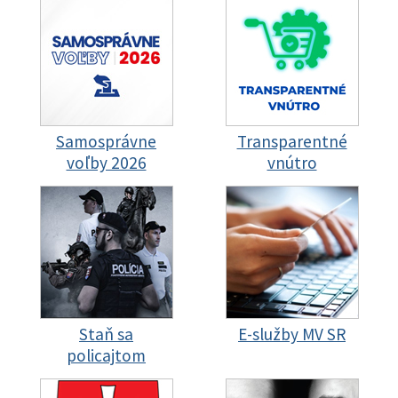
Samosprávne
Transparentné
voľby 2026
vnútro
Staň sa
E-služby MV SR
policajtom