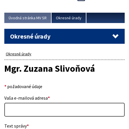
Novinky predstavili na...
Viac
Úvodná stránka MV SR
Okresné úrady
Okresné úrady
Okresné úrady
Mgr. Zuzana Slivoňová
*
požadované údaje
Vaša e-mailová adresa
*
Text správy
*