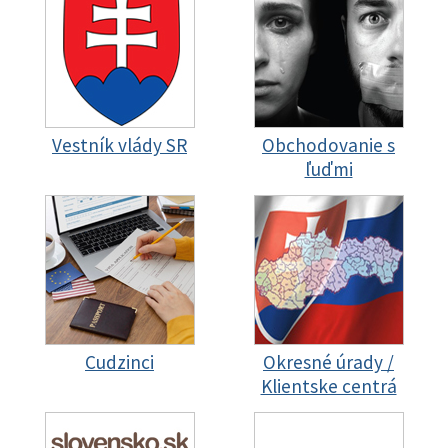
Vestník vlády SR
Obchodovanie s
ľuďmi
Cudzinci
Okresné úrady /
Klientske centrá