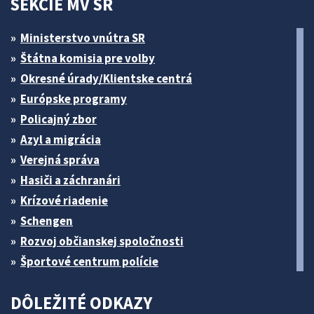
SEKCIE MV SR
Ministerstvo vnútra SR
Štátna komisia pre volby
Okresné úrady/Klientske centrá
Európske programy
Policajný zbor
Azyl a migrácia
Verejná správa
Hasiči a záchranári
Krízové riadenie
Schengen
Rozvoj občianskej spoločnosti
Športové centrum polície
DÔLEŽITÉ ODKAZY