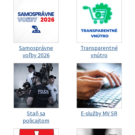
Samosprávne
Transparentné
voľby 2026
vnútro
Staň sa
E-služby MV SR
policajtom