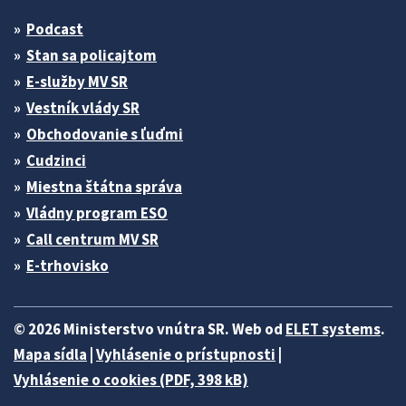
Podcast
Stan sa policajtom
E-služby MV SR
Vestník vlády SR
Obchodovanie s ľuďmi
Cudzinci
Miestna štátna správa
Vládny program ESO
Call centrum MV SR
E-trhovisko
© 2026 Ministerstvo vnútra SR. Web od
ELET systems
.
Mapa sídla
|
Vyhlásenie o prístupnosti
|
Vyhlásenie o cookies (PDF, 398 kB)