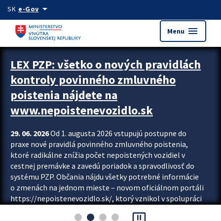
Preskocit na hlavný obsah
arrow_drop_down
SK
e-Gov
menu
Menu
Zastavit automatický posun upútavok
LEX PZP: všetko o nových pravidlách
kontroly povinného zmluvného
poistenia nájdete na
www.nepoistenevozidlo.sk
29. 06. 2026
Od 1. augusta 2026 vstupujú postupne do
praxe nové pravidlá povinného zmluvného poistenia,
ktoré radikálne znížia počet nepoistených vozidiel v
cestnej premávke a zavedú poriadok a spravodlivosť do
systému PZP. Občania nájdu všetky potrebné informácie
o zmenách na jednom mieste – novom oficiálnom portáli
https://nepoistenevozidlo.sk/, ktorý vznikol v spolupráci
Slovenskej kancelárie poisťovateľov (SKP), Slovenskej
pause_presentation
asociácie poisťovní (SLASPO) a Ministerstva vnútra SR.