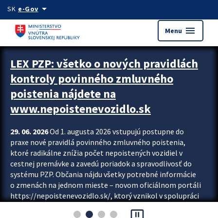
Preskocit na hlavný obsah
arrow_drop_down
SK
e-Gov
menu
Menu
Zastavit automatický posun upútavok
LEX PZP: všetko o nových pravidlách
kontroly povinného zmluvného
poistenia nájdete na
www.nepoistenevozidlo.sk
29. 06. 2026
Od 1. augusta 2026 vstupujú postupne do
praxe nové pravidlá povinného zmluvného poistenia,
ktoré radikálne znížia počet nepoistených vozidiel v
cestnej premávke a zavedú poriadok a spravodlivosť do
systému PZP. Občania nájdu všetky potrebné informácie
o zmenách na jednom mieste – novom oficiálnom portáli
https://nepoistenevozidlo.sk/, ktorý vznikol v spolupráci
Slovenskej kancelárie poisťovateľov (SKP), Slovenskej
pause_presentation
asociácie poisťovní (SLASPO) a Ministerstva vnútra SR.