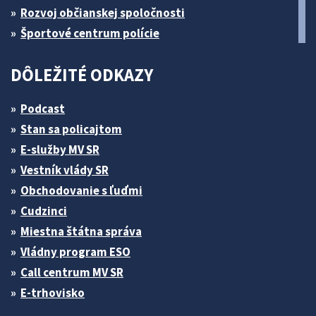
Rozvoj občianskej spoločnosti
Športové centrum polície
DÔLEŽITÉ ODKAZY
Podcast
Stan sa policajtom
E-služby MV SR
Vestník vlády SR
Obchodovanie s ľuďmi
Cudzinci
Miestna štátna správa
Vládny program ESO
Call centrum MV SR
E-trhovisko