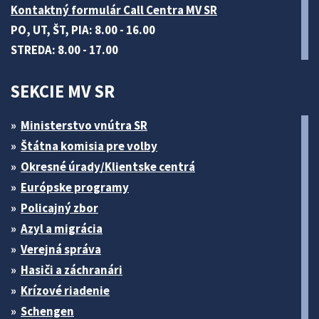
Kontaktný formulár Call Centra MV SR
PO, UT, ŠT, PIA: 8.00 - 16.00
STREDA: 8.00 - 17.00
SEKCIE MV SR
Ministerstvo vnútra SR
Štátna komisia pre volby
Okresné úrady/Klientske centrá
Európske programy
Policajný zbor
Azyl a migrácia
Verejná správa
Hasiči a záchranári
Krízové riadenie
Schengen