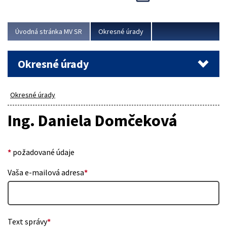
Novinky predstavili na...
Viac
Úvodná stránka MV SR
Okresné úrady
Okresné úrady
Okresné úrady
Ing. Daniela Domčeková
*
požadované údaje
Vaša e-mailová adresa
*
Text správy
*