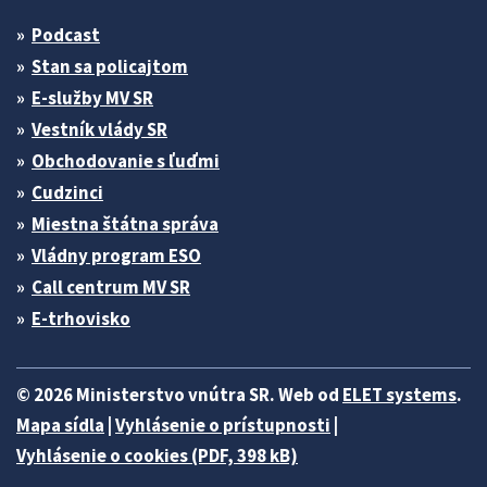
Podcast
Stan sa policajtom
E-služby MV SR
Vestník vlády SR
Obchodovanie s ľuďmi
Cudzinci
Miestna štátna správa
Vládny program ESO
Call centrum MV SR
E-trhovisko
© 2026 Ministerstvo vnútra SR. Web od
ELET systems
.
Mapa sídla
|
Vyhlásenie o prístupnosti
|
Vyhlásenie o cookies (PDF, 398 kB)