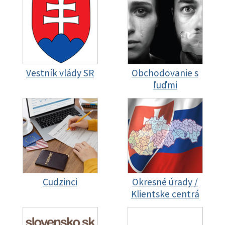
Vestník vlády SR
Obchodovanie s
ľuďmi
Cudzinci
Okresné úrady /
Klientske centrá