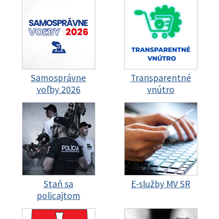
Samosprávne
Transparentné
voľby 2026
vnútro
Staň sa
E-služby MV SR
policajtom