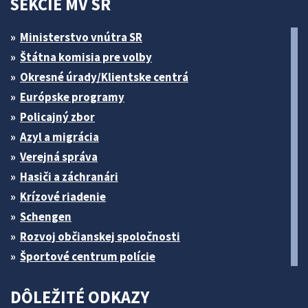
SEKCIE MV SR
Ministerstvo vnútra SR
Štátna komisia pre volby
Okresné úrady/Klientske centrá
Európske programy
Policajný zbor
Azyl a migrácia
Verejná správa
Hasiči a záchranári
Krízové riadenie
Schengen
Rozvoj občianskej spoločnosti
Športové centrum polície
DÔLEŽITÉ ODKAZY