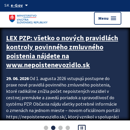
Preskocit na hlavný obsah
arrow_drop_down
SK
e-Gov
menu
Menu
Zastavit automatický posun upútavok
LEX PZP: všetko o nových pravidlách
kontroly povinného zmluvného
poistenia nájdete na
www.nepoistenevozidlo.sk
29. 06. 2026
Od 1. augusta 2026 vstupujú postupne do
praxe nové pravidlá povinného zmluvného poistenia,
ktoré radikálne znížia počet nepoistených vozidiel v
cestnej premávke a zavedú poriadok a spravodlivosť do
systému PZP. Občania nájdu všetky potrebné informácie
o zmenách na jednom mieste – novom oficiálnom portáli
https://nepoistenevozidlo.sk/, ktorý vznikol v spolupráci
Slovenskej kancelárie poisťovateľov (SKP), Slovenskej
pause_presentation
asociácie poisťovní (SLASPO) a Ministerstva vnútra SR.