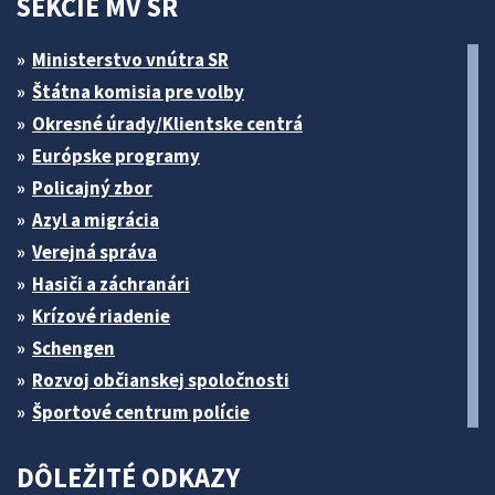
SEKCIE MV SR
Ministerstvo vnútra SR
Štátna komisia pre volby
Okresné úrady/Klientske centrá
Európske programy
Policajný zbor
Azyl a migrácia
Verejná správa
Hasiči a záchranári
Krízové riadenie
Schengen
Rozvoj občianskej spoločnosti
Športové centrum polície
DÔLEŽITÉ ODKAZY