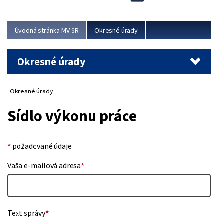
Novinky predstavili na...
Viac
Úvodná stránka MV SR
Okresné úrady
Okresné úrady
Okresné úrady
Sídlo výkonu práce
*
požadované údaje
Vaša e-mailová adresa
*
Text správy
*