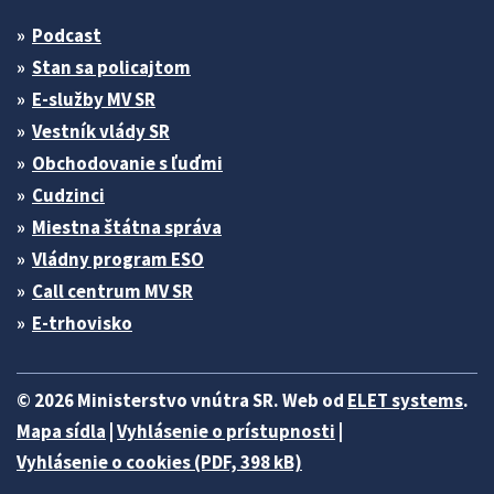
Podcast
Stan sa policajtom
E-služby MV SR
Vestník vlády SR
Obchodovanie s ľuďmi
Cudzinci
Miestna štátna správa
Vládny program ESO
Call centrum MV SR
E-trhovisko
© 2026 Ministerstvo vnútra SR. Web od
ELET systems
.
Mapa sídla
|
Vyhlásenie o prístupnosti
|
Vyhlásenie o cookies (PDF, 398 kB)