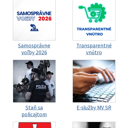
Samosprávne
Transparentné
voľby 2026
vnútro
Staň sa
E-služby MV SR
policajtom