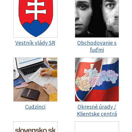
Vestník vlády SR
Obchodovanie s
ľuďmi
Cudzinci
Okresné úrady /
Klientske centrá