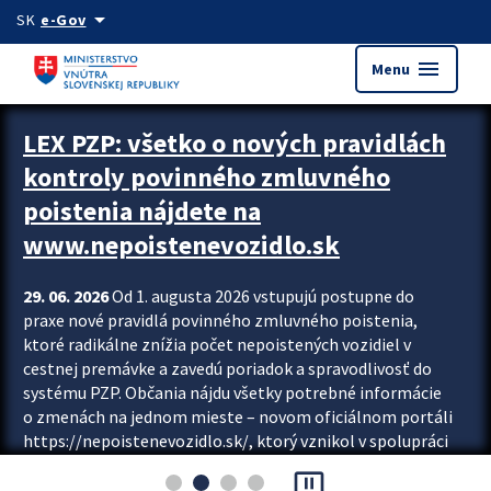
Preskocit na hlavný obsah
arrow_drop_down
SK
e-Gov
menu
Menu
Zastavit automatický posun upútavok
LEX PZP: všetko o nových pravidlách
kontroly povinného zmluvného
poistenia nájdete na
www.nepoistenevozidlo.sk
29. 06. 2026
Od 1. augusta 2026 vstupujú postupne do
praxe nové pravidlá povinného zmluvného poistenia,
ktoré radikálne znížia počet nepoistených vozidiel v
cestnej premávke a zavedú poriadok a spravodlivosť do
systému PZP. Občania nájdu všetky potrebné informácie
o zmenách na jednom mieste – novom oficiálnom portáli
https://nepoistenevozidlo.sk/, ktorý vznikol v spolupráci
Slovenskej kancelárie poisťovateľov (SKP), Slovenskej
pause_presentation
asociácie poisťovní (SLASPO) a Ministerstva vnútra SR.