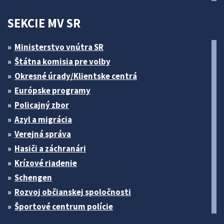
SEKCIE MV SR
Ministerstvo vnútra SR
Štátna komisia pre volby
Okresné úrady/Klientske centrá
Európske programy
Policajný zbor
Azyl a migrácia
Verejná správa
Hasiči a záchranári
Krízové riadenie
Schengen
Rozvoj občianskej spoločnosti
Športové centrum polície