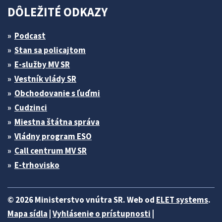
DÔLEŽITÉ ODKAZY
Podcast
Stan sa policajtom
E-služby MV SR
Vestník vlády SR
Obchodovanie s ľuďmi
Cudzinci
Miestna štátna správa
Vládny program ESO
Call centrum MV SR
E-trhovisko
© 2026 Ministerstvo vnútra SR. Web od
ELET systems
.
Mapa sídla
|
Vyhlásenie o prístupnosti
|