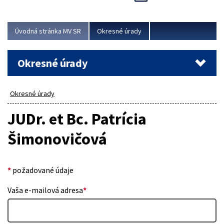
Novinky predstavili na...
Viac
Úvodná stránka MV SR
Okresné úrady
Okresné úrady
Okresné úrady
JUDr. et Bc. Patrícia
Šimonovičová
*
požadované údaje
Vaša e-mailová adresa
*