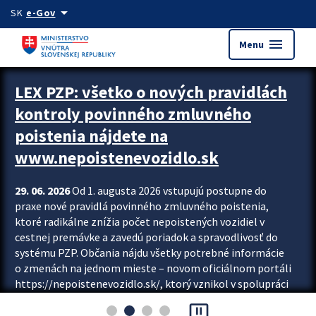
Preskocit na hlavný obsah
arrow_drop_down
SK
e-Gov
menu
Menu
Zastavit automatický posun upútavok
LEX PZP: všetko o nových pravidlách
kontroly povinného zmluvného
poistenia nájdete na
www.nepoistenevozidlo.sk
29. 06. 2026
Od 1. augusta 2026 vstupujú postupne do
praxe nové pravidlá povinného zmluvného poistenia,
ktoré radikálne znížia počet nepoistených vozidiel v
cestnej premávke a zavedú poriadok a spravodlivosť do
systému PZP. Občania nájdu všetky potrebné informácie
o zmenách na jednom mieste – novom oficiálnom portáli
https://nepoistenevozidlo.sk/, ktorý vznikol v spolupráci
Slovenskej kancelárie poisťovateľov (SKP), Slovenskej
pause_presentation
asociácie poisťovní (SLASPO) a Ministerstva vnútra SR.