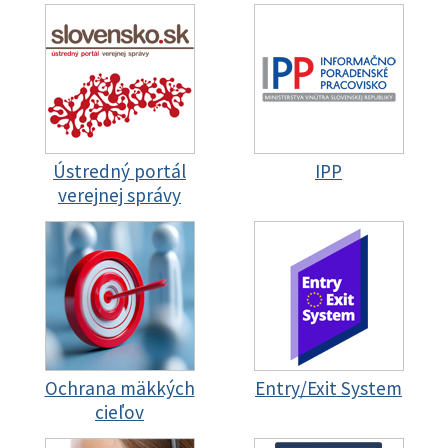
Ústredný portál
IPP
verejnej správy
Ochrana mäkkých
Entry/Exit System
cieľov