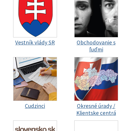
Vestník vlády SR
Obchodovanie s
ľuďmi
Cudzinci
Okresné úrady /
Klientske centrá