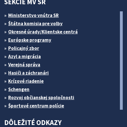
SEKCIE MV SR
Ministerstvo vnútra SR
Štátna komisia pre volby
Okresné úrady/Klientske centrá
Európske programy
Policajný zbor
Azyl a migrácia
Verejná správa
Hasiči a záchranári
Krízové riadenie
Schengen
Rozvoj občianskej spoločnosti
Športové centrum polície
DÔLEŽITÉ ODKAZY