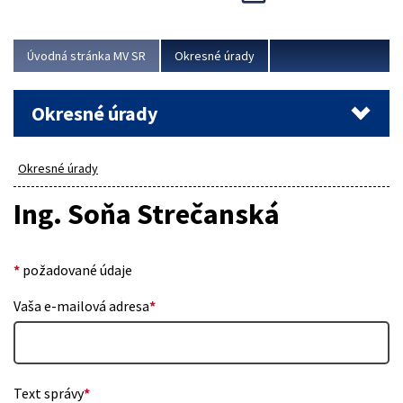
Novinky predstavili na...
Viac
Úvodná stránka MV SR
Okresné úrady
Okresné úrady
Okresné úrady
Ing. Soňa Strečanská
*
požadované údaje
Vaša e-mailová adresa
*
Text správy
*