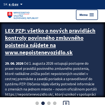
Preskocit na hlavný obsah
arrow_drop_down
SK
e-Gov
menu
Menu
Zastavit automatický posun upútavok
LEX PZP: všetko o nových pravidlách
kontroly povinného zmluvného
poistenia nájdete na
www.nepoistenevozidlo.sk
29. 06. 2026
Od 1. augusta 2026 vstupujú postupne do
praxe nové pravidlá povinného zmluvného poistenia,
ktoré radikálne znížia počet nepoistených vozidiel v
cestnej premávke a zavedú poriadok a spravodlivosť do
systému PZP. Občania nájdu všetky potrebné informácie
o zmenách na jednom mieste – novom oficiálnom portáli
https://nepoistenevozidlo.sk/, ktorý vznikol v spolupráci
Slovenskej kancelárie poisťovateľov (SKP), Slovenskej
pause_presentation
asociácie poisťovní (SLASPO) a Ministerstva vnútra SR.