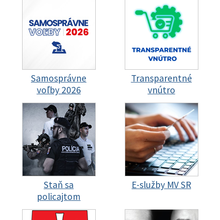
Samosprávne
Transparentné
voľby 2026
vnútro
Staň sa
E-služby MV SR
policajtom