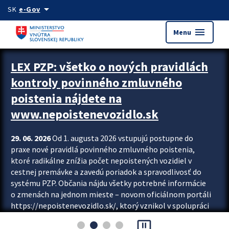
Preskocit na hlavný obsah
arrow_drop_down
SK
e-Gov
menu
Menu
Zastavit automatický posun upútavok
LEX PZP: všetko o nových pravidlách
kontroly povinného zmluvného
poistenia nájdete na
www.nepoistenevozidlo.sk
29. 06. 2026
Od 1. augusta 2026 vstupujú postupne do
praxe nové pravidlá povinného zmluvného poistenia,
ktoré radikálne znížia počet nepoistených vozidiel v
cestnej premávke a zavedú poriadok a spravodlivosť do
systému PZP. Občania nájdu všetky potrebné informácie
o zmenách na jednom mieste – novom oficiálnom portáli
https://nepoistenevozidlo.sk/, ktorý vznikol v spolupráci
Slovenskej kancelárie poisťovateľov (SKP), Slovenskej
pause_presentation
asociácie poisťovní (SLASPO) a Ministerstva vnútra SR.