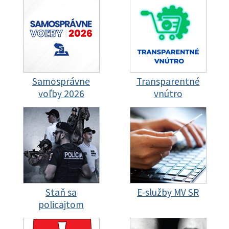
Samosprávne
Transparentné
voľby 2026
vnútro
Staň sa
E-služby MV SR
policajtom