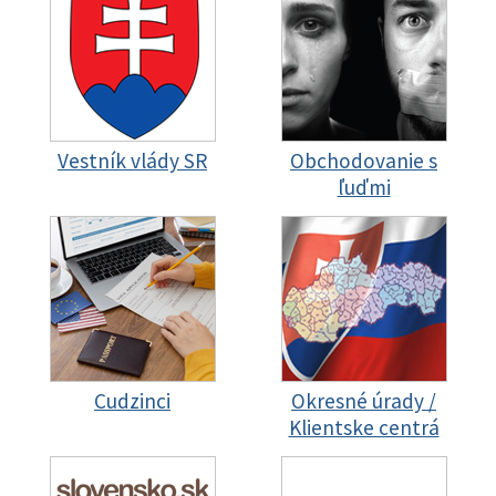
Vestník vlády SR
Obchodovanie s
ľuďmi
Cudzinci
Okresné úrady /
Klientske centrá