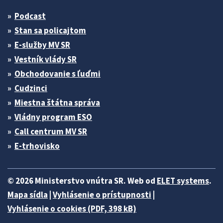
Podcast
Stan sa policajtom
E-služby MV SR
Vestník vlády SR
Obchodovanie s ľuďmi
Cudzinci
Miestna štátna správa
Vládny program ESO
Call centrum MV SR
E-trhovisko
© 2026 Ministerstvo vnútra SR. Web od
ELET systems
.
Mapa sídla
|
Vyhlásenie o prístupnosti
|
Vyhlásenie o cookies (PDF, 398 kB)