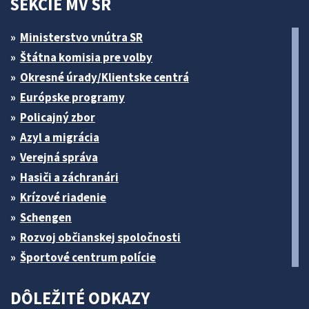
SEKCIE MV SR
Ministerstvo vnútra SR
Štátna komisia pre volby
Okresné úrady/Klientske centrá
Európske programy
Policajný zbor
Azyl a migrácia
Verejná správa
Hasiči a záchranári
Krízové riadenie
Schengen
Rozvoj občianskej spoločnosti
Športové centrum polície
DÔLEŽITÉ ODKAZY