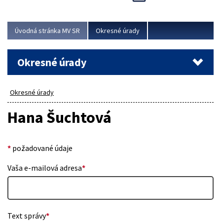
Novinky predstavili na...
Viac
Úvodná stránka MV SR
Okresné úrady
Okresné úrady
Okresné úrady
Hana Šuchtová
*
požadované údaje
Vaša e-mailová adresa
*
Text správy
*