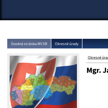
Úvodná stránka MV SR
Okresné úrady
Okresné úra
Mgr. 