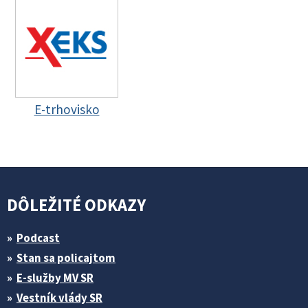
E-trhovisko
DÔLEŽITÉ ODKAZY
Podcast
Stan sa policajtom
E-služby MV SR
Vestník vlády SR