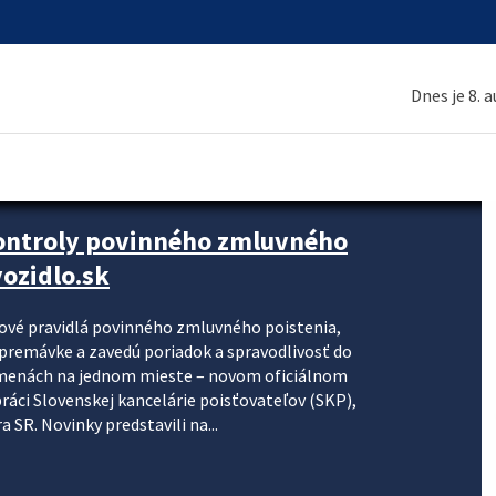
Dnes je 8. 
kontroly povinného zmluvného
ozidlo.sk
nové pravidlá povinného zmluvného poistenia,
j premávke a zavedú poriadok a spravodlivosť do
zmenách na jednom mieste – novom oficiálnom
práci Slovenskej kancelárie poisťovateľov (SKP),
 SR. Novinky predstavili na...