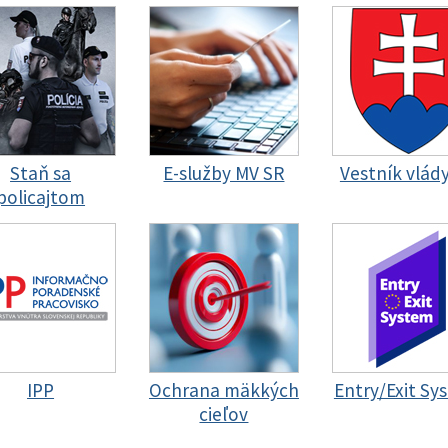
Staň sa
E-služby MV SR
Vestník vlád
policajtom
IPP
Ochrana mäkkých
Entry/Exit Sy
cieľov