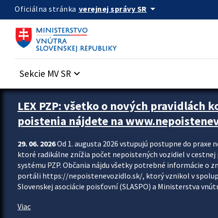
Preskocit na hlavný obsah
arrow_drop_down
verejnej správy SR
Oficiálna stránka
Sekcie MV SR
keyboard_arrow_down
Zastavit automatický posun upútavok
LEX PZP: všetko o nových pravidlách 
poistenia nájdete na www.nepoistenev
29. 06. 2026
Od 1. augusta 2026 vstupujú postupne do praxe 
ktoré radikálne znížia počet nepoistených vozidiel v cestne
systému PZP. Občania nájdu všetky potrebné informácie o 
portáli https://nepoistenevozidlo.sk/, ktorý vznikol v spolu
Slovenskej asociácie poisťovní (SLASPO) a Ministerstva vnútra
Viac