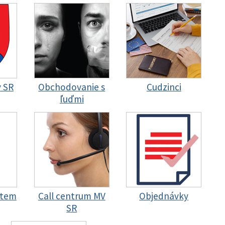
y SR
Obchodovanie s
Cudzinci
ľuďmi
stem
Call centrum MV
Objednávky
SR