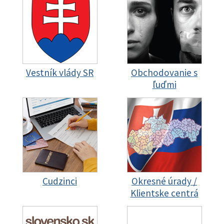
Vestník vlády SR
Obchodovanie s
ľuďmi
Cudzinci
Okresné úrady /
Klientske centrá