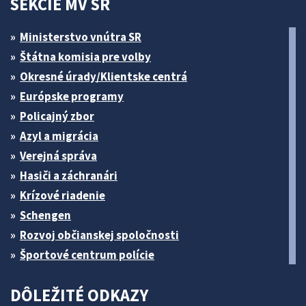
SEKCIE MV SR
Ministerstvo vnútra SR
Štátna komisia pre volby
Okresné úrady/Klientske centrá
Európske programy
Policajný zbor
Azyl a migrácia
Verejná správa
Hasiči a záchranári
Krízové riadenie
Schengen
Rozvoj občianskej spoločnosti
Športové centrum polície
DÔLEŽITÉ ODKAZY