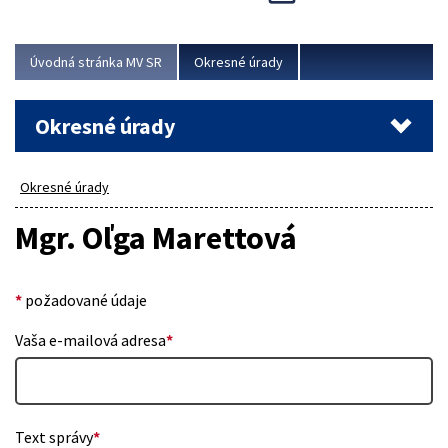
Novinky predstavili na...
Viac
Úvodná stránka MV SR
Okresné úrady
Okresné úrady
Okresné úrady
Mgr. Oľga Marettová
*
požadované údaje
Vaša e-mailová adresa
*
Text správy
*