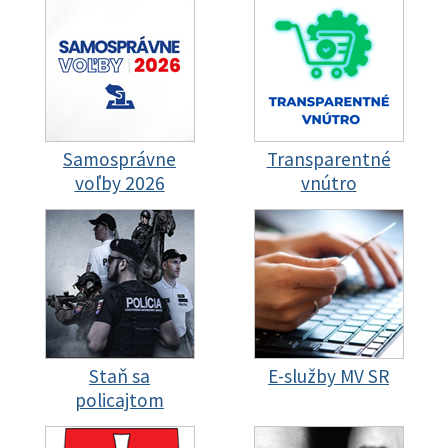
Samosprávne
Transparentné
voľby 2026
vnútro
Staň sa
E-služby MV SR
policajtom