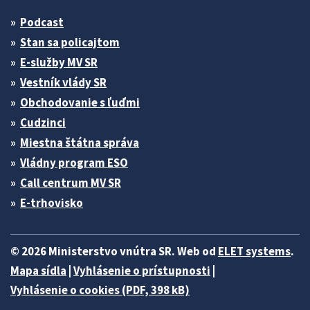
Podcast
Stan sa policajtom
E-služby MV SR
Vestník vlády SR
Obchodovanie s ľuďmi
Cudzinci
Miestna štátna správa
Vládny program ESO
Call centrum MV SR
E-trhovisko
© 2026 Ministerstvo vnútra SR. Web od
ELET systems
.
Mapa sídla
|
Vyhlásenie o prístupnosti
|
Vyhlásenie o cookies (PDF, 398 kB)