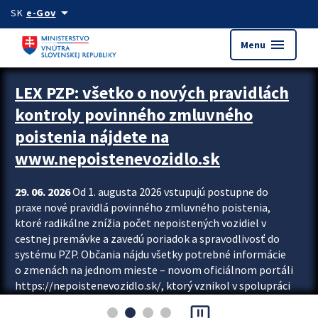
Preskocit na hlavný obsah
arrow_drop_down
SK
e-Gov
menu
Menu
Zastavit automatický posun upútavok
LEX PZP: všetko o nových pravidlách
kontroly povinného zmluvného
poistenia nájdete na
www.nepoistenevozidlo.sk
29. 06. 2026
Od 1. augusta 2026 vstupujú postupne do
praxe nové pravidlá povinného zmluvného poistenia,
ktoré radikálne znížia počet nepoistených vozidiel v
cestnej premávke a zavedú poriadok a spravodlivosť do
systému PZP. Občania nájdu všetky potrebné informácie
o zmenách na jednom mieste – novom oficiálnom portáli
https://nepoistenevozidlo.sk/, ktorý vznikol v spolupráci
Slovenskej kancelárie poisťovateľov (SKP), Slovenskej
pause_presentation
asociácie poisťovní (SLASPO) a Ministerstva vnútra SR.