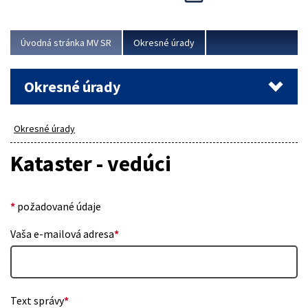
Novinky predstavili na...
Viac
Úvodná stránka MV SR
Okresné úrady
Okresné úrady
Okresné úrady
Kataster - vedúci
*
požadované údaje
Vaša e-mailová adresa
*
Text správy
*