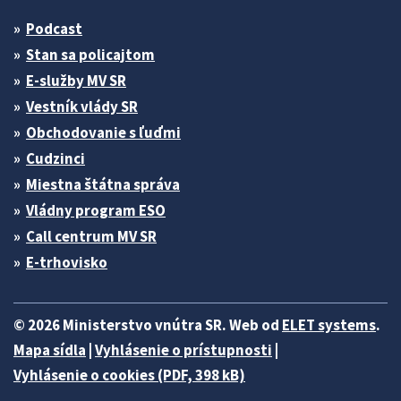
Podcast
Stan sa policajtom
E-služby MV SR
Vestník vlády SR
Obchodovanie s ľuďmi
Cudzinci
Miestna štátna správa
Vládny program ESO
Call centrum MV SR
E-trhovisko
© 2026 Ministerstvo vnútra SR. Web od
ELET systems
.
Mapa sídla
|
Vyhlásenie o prístupnosti
|
Vyhlásenie o cookies (PDF, 398 kB)